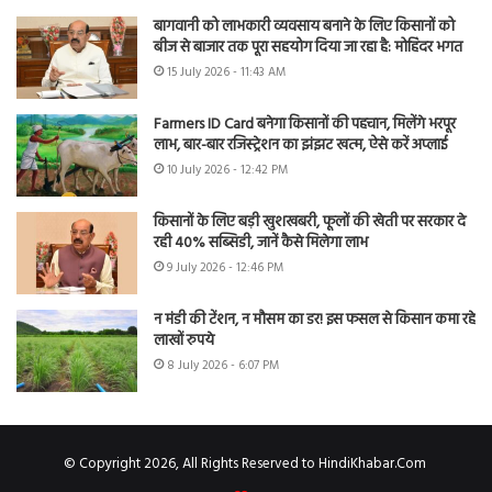
बागवानी को लाभकारी व्यवसाय बनाने के लिए किसानों को
बीज से बाजार तक पूरा सहयोग दिया जा रहा है: मोहिंदर भगत
15 July 2026 - 11:43 AM
Farmers ID Card बनेगा किसानों की पहचान, मिलेंगे भरपूर
लाभ, बार-बार रजिस्ट्रेशन का झंझट खत्म, ऐसे करें अप्लाई
10 July 2026 - 12:42 PM
किसानों के लिए बड़ी खुशखबरी, फूलों की खेती पर सरकार दे
रही 40% सब्सिडी, जानें कैसे मिलेगा लाभ
9 July 2026 - 12:46 PM
न मंडी की टेंशन, न मौसम का डर! इस फसल से किसान कमा रहे
लाखों रुपये
8 July 2026 - 6:07 PM
© Copyright 2026, All Rights Reserved to HindiKhabar.Com