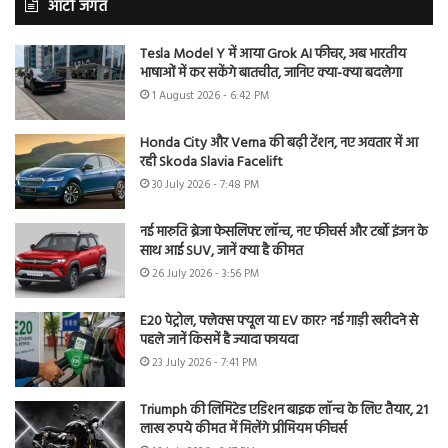
ऑटो जगत
Tesla Model Y में आया Grok AI फीचर, अब भारतीय
भाषाओं में कर सकेंगे बातचीत, जानिए क्या-क्या बदलेगा
1 August 2026 - 6:42 PM
Honda City और Verna की बढ़ी टेंशन, नए अवतार में आ
रही Skoda Slavia Facelift
30 July 2026 - 7:48 PM
नई मारुति ब्रेजा फेसलिफ्ट लॉन्च, नए फीचर्स और टर्बो इंजन के
साथ आई SUV, जानें क्या है कीमत
26 July 2026 - 3:56 PM
E20 पेट्रोल, फ्लेक्स फ्यूल या EV कार? नई गाड़ी खरीदने से
पहले जानें किसमें है ज्यादा फायदा
23 July 2026 - 7:41 PM
Triumph की लिमिटेड एडिशन बाइक लॉन्च के लिए तैयार, 21
लाख रुपये कीमत में मिलेंगे प्रीमियम फीचर्स