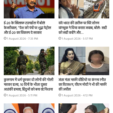
ई-20 के खिलाफ टाउनहॉल में बोले
वंदे भारत की तारीफ पर घिरे सोनम
केजरीवाल, ‘‘देश को पंपों पर शुद्ध पेट्रोल
वांगचुक ने दिया करारा जवाब, बोले- सही
और ई-20 का विकल्प दे सरकार
को सही कहेंगे और…
1 August 2026 - 7:35 PM
1 August 2026 - 5:57 PM
कुलगाम में धर्म पूछकर दो लोगों की गोली
जंतर मंतर माफी वीडियो पर कंगना रनौत
मारकर हत्या, 10 दिनों के भीतर दूसरा
का रिएक्शन, पीएम मोदी ने भी की माफी
आतंकी हमला, हिंदुओं को बना रहे निशाना
की अपील
1 August 2026 - 5:11 PM
1 August 2026 - 4:12 PM