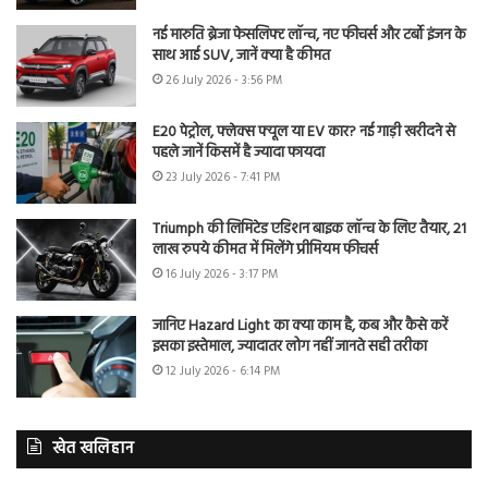
नई मारुति ब्रेजा फेसलिफ्ट लॉन्च, नए फीचर्स और टर्बो इंजन के
साथ आई SUV, जानें क्या है कीमत
26 July 2026 - 3:56 PM
E20 पेट्रोल, फ्लेक्स फ्यूल या EV कार? नई गाड़ी खरीदने से
पहले जानें किसमें है ज्यादा फायदा
23 July 2026 - 7:41 PM
Triumph की लिमिटेड एडिशन बाइक लॉन्च के लिए तैयार, 21
लाख रुपये कीमत में मिलेंगे प्रीमियम फीचर्स
16 July 2026 - 3:17 PM
जानिए Hazard Light का क्या काम है, कब और कैसे करें
इसका इस्तेमाल, ज्यादातर लोग नहीं जानते सही तरीका
12 July 2026 - 6:14 PM
खेत खलिहान