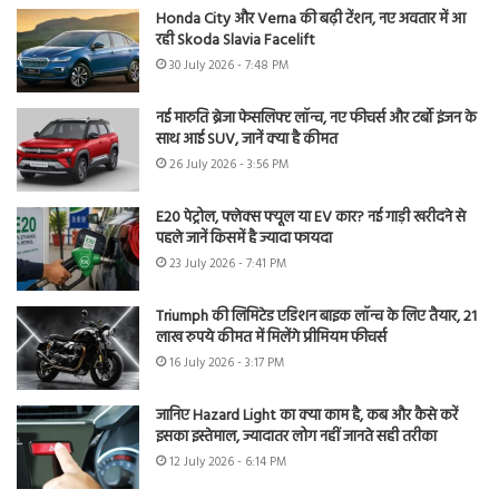
Honda City और Verna की बढ़ी टेंशन, नए अवतार में आ
रही Skoda Slavia Facelift
30 July 2026 - 7:48 PM
नई मारुति ब्रेजा फेसलिफ्ट लॉन्च, नए फीचर्स और टर्बो इंजन के
साथ आई SUV, जानें क्या है कीमत
26 July 2026 - 3:56 PM
E20 पेट्रोल, फ्लेक्स फ्यूल या EV कार? नई गाड़ी खरीदने से
पहले जानें किसमें है ज्यादा फायदा
23 July 2026 - 7:41 PM
Triumph की लिमिटेड एडिशन बाइक लॉन्च के लिए तैयार, 21
लाख रुपये कीमत में मिलेंगे प्रीमियम फीचर्स
16 July 2026 - 3:17 PM
जानिए Hazard Light का क्या काम है, कब और कैसे करें
इसका इस्तेमाल, ज्यादातर लोग नहीं जानते सही तरीका
12 July 2026 - 6:14 PM