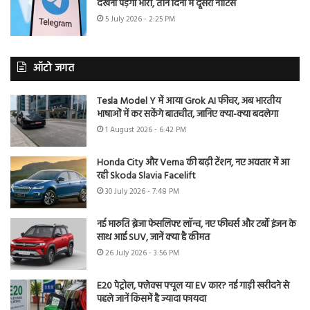
देखना पड़ेगा भारी, तीन दिनों में दूसरा नोटिस
5 July 2026 - 2:25 PM
ऑटो जगत
Tesla Model Y में आया Grok AI फीचर, अब भारतीय
भाषाओं में कर सकेंगे बातचीत, जानिए क्या-क्या बदलेगा
1 August 2026 - 6:42 PM
Honda City और Verna की बढ़ी टेंशन, नए अवतार में आ
रही Skoda Slavia Facelift
30 July 2026 - 7:48 PM
नई मारुति ब्रेजा फेसलिफ्ट लॉन्च, नए फीचर्स और टर्बो इंजन के
साथ आई SUV, जानें क्या है कीमत
26 July 2026 - 3:56 PM
E20 पेट्रोल, फ्लेक्स फ्यूल या EV कार? नई गाड़ी खरीदने से
पहले जानें किसमें है ज्यादा फायदा