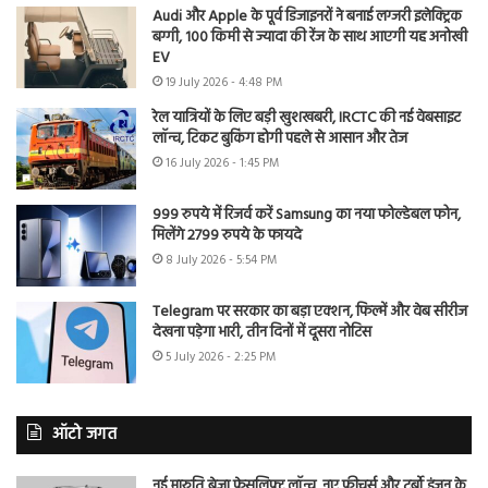
Audi और Apple के पूर्व डिजाइनरों ने बनाई लग्जरी इलेक्ट्रिक
बग्गी, 100 किमी से ज्यादा की रेंज के साथ आएगी यह अनोखी
EV
19 July 2026 - 4:48 PM
रेल यात्रियों के लिए बड़ी खुशखबरी, IRCTC की नई वेबसाइट
लॉन्च, टिकट बुकिंग होगी पहले से आसान और तेज
16 July 2026 - 1:45 PM
999 रुपये में रिजर्व करें Samsung का नया फोल्डेबल फोन,
मिलेंगे 2799 रुपये के फायदे
8 July 2026 - 5:54 PM
Telegram पर सरकार का बड़ा एक्शन, फिल्में और वेब सीरीज
देखना पड़ेगा भारी, तीन दिनों में दूसरा नोटिस
5 July 2026 - 2:25 PM
ऑटो जगत
नई मारुति ब्रेजा फेसलिफ्ट लॉन्च, नए फीचर्स और टर्बो इंजन के