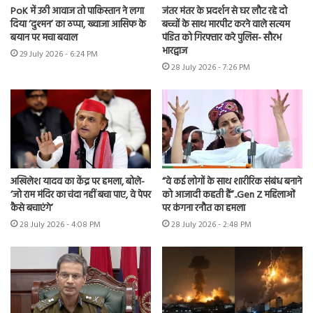
PoK में उठी आवाज तो पाकिस्तान ने लगा
जंतर मंतर के प्रदर्शन से घर लौट रहे दो
दिया ‘दुश्मन’ का ठप्पा, ख्वाजा आसिफ के
बच्चों के साथ मारपीट करने वाले सत्यम
बयान पर मचा बवाल
पंडित को गिरफ्तार करे पुलिस- सौरभ
भारद्वाज
29 July 2026 - 6:24 PM
28 July 2026 - 7:26 PM
अखिलेश यादव का केंद्र पर हमला, बोले-
“वे कई लोगों के साथ शारीरिक संबंध बनाने
‘जो राम मंदिर का चंदा नहीं बचा पाए, वे पेपर
को आजादी कहती हैं”..Gen Z महिलाओं
कैसे बचाएंगे’
पर कंगना रनौत का हमला
28 July 2026 - 4:08 PM
28 July 2026 - 2:48 PM