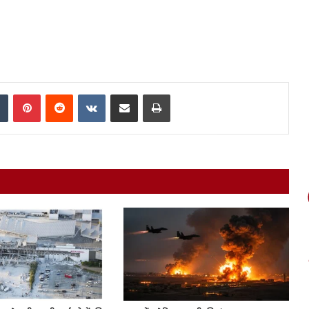
In
Tumblr
Pinterest
Reddit
VKontakte
Share via Email
Print