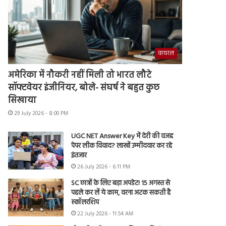
वायरल
अमेरिका में नौकरी नहीं मिली तो भारत लौटे
सॉफ्टवेयर इंजीनियर, बोले- संघर्ष ने बहुत कुछ
सिखाया
29 July 2026 - 8:00 PM
UGC NET Answer Key में देरी की वजह
पेपर लीक विवाद? लाखों उम्मीदवार कर रहे
इंतजार
26 July 2026 - 6:11 PM
SC छात्रों के लिए बड़ा अपडेट! 15 अगस्त से
पहले कर लें ये काम, वरना अटक सकती है
स्कॉलरशिप
22 July 2026 - 11:54 AM