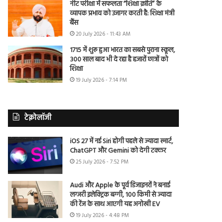
नीट परीक्षा में सफलता “शिक्षा क्रांति” के
व्यापक प्रभाव को उजागर करती है: शिक्षा मंत्री
बैंस
20 July 2026 - 11:43 AM
1715 में शुरू हुआ भारत का सबसे पुराना स्कूल,
300 साल बाद भी दे रहा है हजारों छात्रों को
शिक्षा
19 July 2026 - 7:14 PM
टेक्नोलॉजी
iOS 27 में नई Siri होगी पहले से ज्यादा स्मार्ट,
ChatGPT और Gemini को देगी टक्कर
25 July 2026 - 7:52 PM
Audi और Apple के पूर्व डिजाइनरों ने बनाई
लग्जरी इलेक्ट्रिक बग्गी, 100 किमी से ज्यादा
की रेंज के साथ आएगी यह अनोखी EV
19 July 2026 - 4:48 PM