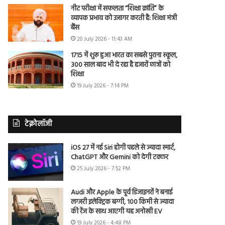
नीट परीक्षा में सफलता “शिक्षा क्रांति” के
व्यापक प्रभाव को उजागर करती है: शिक्षा मंत्री
बैंस
20 July 2026 - 11:43 AM
1715 में शुरू हुआ भारत का सबसे पुराना स्कूल,
300 साल बाद भी दे रहा है हजारों छात्रों को
शिक्षा
19 July 2026 - 7:14 PM
टेक्नोलॉजी
iOS 27 में नई Siri होगी पहले से ज्यादा स्मार्ट,
ChatGPT और Gemini को देगी टक्कर
25 July 2026 - 7:52 PM
Audi और Apple के पूर्व डिजाइनरों ने बनाई
लग्जरी इलेक्ट्रिक बग्गी, 100 किमी से ज्यादा
की रेंज के साथ आएगी यह अनोखी EV
19 July 2026 - 4:48 PM