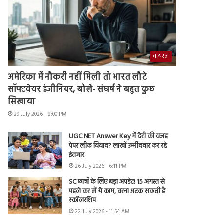
वायरल
अमेरिका में नौकरी नहीं मिली तो भारत लौटे
सॉफ्टवेयर इंजीनियर, बोले- संघर्ष ने बहुत कुछ
सिखाया
29 July 2026 - 8:00 PM
UGC NET Answer Key में देरी की वजह
पेपर लीक विवाद? लाखों उम्मीदवार कर रहे
इंतजार
26 July 2026 - 6:11 PM
SC छात्रों के लिए बड़ा अपडेट! 15 अगस्त से
पहले कर लें ये काम, वरना अटक सकती है
स्कॉलरशिप
22 July 2026 - 11:54 AM