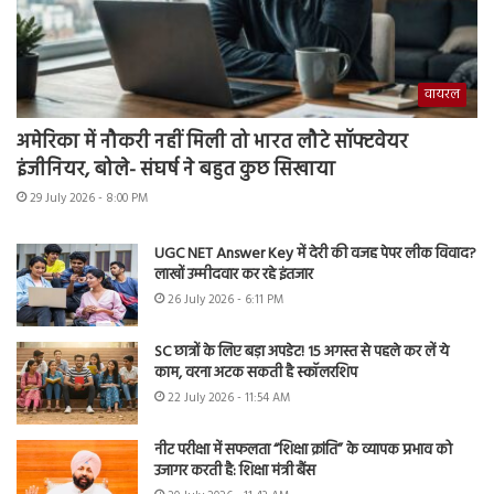
वायरल
अमेरिका में नौकरी नहीं मिली तो भारत लौटे सॉफ्टवेयर
इंजीनियर, बोले- संघर्ष ने बहुत कुछ सिखाया
29 July 2026 - 8:00 PM
UGC NET Answer Key में देरी की वजह पेपर लीक विवाद?
लाखों उम्मीदवार कर रहे इंतजार
26 July 2026 - 6:11 PM
SC छात्रों के लिए बड़ा अपडेट! 15 अगस्त से पहले कर लें ये
काम, वरना अटक सकती है स्कॉलरशिप
22 July 2026 - 11:54 AM
नीट परीक्षा में सफलता “शिक्षा क्रांति” के व्यापक प्रभाव को
उजागर करती है: शिक्षा मंत्री बैंस