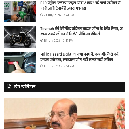
E20 पेट्रोल, फ्लेक्स फ्यूल या EV कार? नई गाड़ी खरीदने से
पहले जानें किसमें है ज्यादा फायदा
23 July 2026 - 7:41 PM
Triumph की लिमिटेड एडिशन बाइक लॉन्च के लिए तैयार, 21
लाख रुपये कीमत में मिलेंगे प्रीमियम फीचर्स
16 July 2026 - 3:17 PM
जानिए Hazard Light का क्या काम है, कब और कैसे करें
इसका इस्तेमाल, ज्यादातर लोग नहीं जानते सही तरीका
12 July 2026 - 6:14 PM
खेत खलिहान