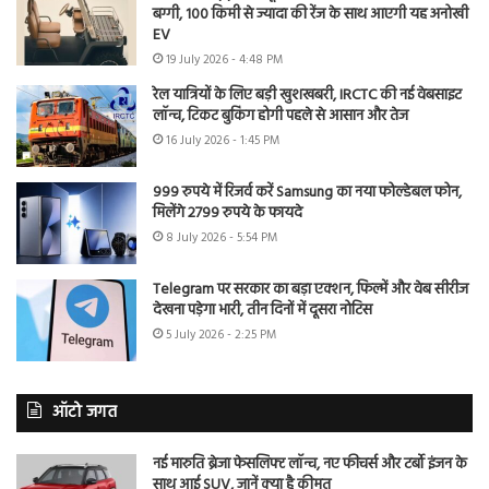
बग्गी, 100 किमी से ज्यादा की रेंज के साथ आएगी यह अनोखी
EV
19 July 2026 - 4:48 PM
रेल यात्रियों के लिए बड़ी खुशखबरी, IRCTC की नई वेबसाइट
लॉन्च, टिकट बुकिंग होगी पहले से आसान और तेज
16 July 2026 - 1:45 PM
999 रुपये में रिजर्व करें Samsung का नया फोल्डेबल फोन,
मिलेंगे 2799 रुपये के फायदे
8 July 2026 - 5:54 PM
Telegram पर सरकार का बड़ा एक्शन, फिल्में और वेब सीरीज
देखना पड़ेगा भारी, तीन दिनों में दूसरा नोटिस
5 July 2026 - 2:25 PM
ऑटो जगत
नई मारुति ब्रेजा फेसलिफ्ट लॉन्च, नए फीचर्स और टर्बो इंजन के
साथ आई SUV, जानें क्या है कीमत