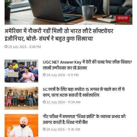
वायरल
अमेरिका में नौकरी नहीं मिली तो भारत लौटे सॉफ्टवेयर
इंजीनियर, बोले- संघर्ष ने बहुत कुछ सिखाया
29 July 2026 - 8:00 PM
UGC NET Answer Key में देरी की वजह पेपर लीक विवाद?
लाखों उम्मीदवार कर रहे इंतजार
26 July 2026 - 6:11 PM
SC छात्रों के लिए बड़ा अपडेट! 15 अगस्त से पहले कर लें ये
काम, वरना अटक सकती है स्कॉलरशिप
22 July 2026 - 11:54 AM
नीट परीक्षा में सफलता “शिक्षा क्रांति” के व्यापक प्रभाव को
उजागर करती है: शिक्षा मंत्री बैंस
20 July 2026 - 11:43 AM