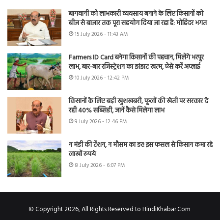
बागवानी को लाभकारी व्यवसाय बनाने के लिए किसानों को
बीज से बाजार तक पूरा सहयोग दिया जा रहा है: मोहिंदर भगत
15 July 2026 - 11:43 AM
Farmers ID Card बनेगा किसानों की पहचान, मिलेंगे भरपूर
लाभ, बार-बार रजिस्ट्रेशन का झंझट खत्म, ऐसे करें अप्लाई
10 July 2026 - 12:42 PM
किसानों के लिए बड़ी खुशखबरी, फूलों की खेती पर सरकार दे
रही 40% सब्सिडी, जानें कैसे मिलेगा लाभ
9 July 2026 - 12:46 PM
न मंडी की टेंशन, न मौसम का डर! इस फसल से किसान कमा रहे
लाखों रुपये
8 July 2026 - 6:07 PM
© Copyright 2026, All Rights Reserved to HindiKhabar.Com