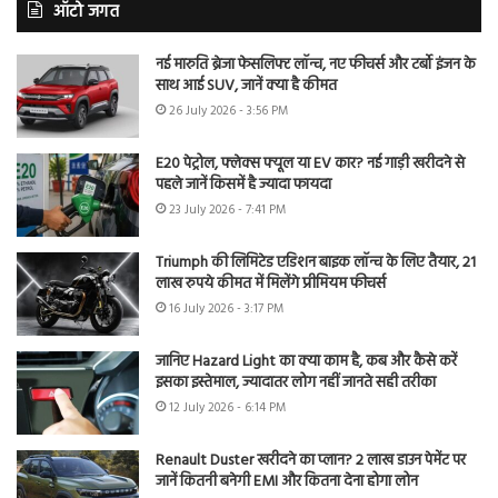
ऑटो जगत
नई मारुति ब्रेजा फेसलिफ्ट लॉन्च, नए फीचर्स और टर्बो इंजन के
साथ आई SUV, जानें क्या है कीमत
26 July 2026 - 3:56 PM
E20 पेट्रोल, फ्लेक्स फ्यूल या EV कार? नई गाड़ी खरीदने से
पहले जानें किसमें है ज्यादा फायदा
23 July 2026 - 7:41 PM
Triumph की लिमिटेड एडिशन बाइक लॉन्च के लिए तैयार, 21
लाख रुपये कीमत में मिलेंगे प्रीमियम फीचर्स
16 July 2026 - 3:17 PM
जानिए Hazard Light का क्या काम है, कब और कैसे करें
इसका इस्तेमाल, ज्यादातर लोग नहीं जानते सही तरीका
12 July 2026 - 6:14 PM
Renault Duster खरीदने का प्लान? 2 लाख डाउन पेमेंट पर
जानें कितनी बनेगी EMI और कितना देना होगा लोन