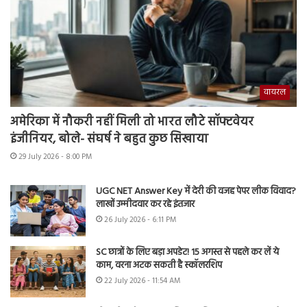
वायरल
अमेरिका में नौकरी नहीं मिली तो भारत लौटे सॉफ्टवेयर
इंजीनियर, बोले- संघर्ष ने बहुत कुछ सिखाया
29 July 2026 - 8:00 PM
UGC NET Answer Key में देरी की वजह पेपर लीक विवाद?
लाखों उम्मीदवार कर रहे इंतजार
26 July 2026 - 6:11 PM
SC छात्रों के लिए बड़ा अपडेट! 15 अगस्त से पहले कर लें ये
काम, वरना अटक सकती है स्कॉलरशिप
22 July 2026 - 11:54 AM