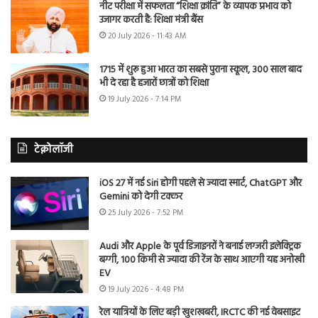
नीट परीक्षा में सफलता “शिक्षा क्रांति” के व्यापक प्रभाव को
उजागर करती है: शिक्षा मंत्री बैंस
20 July 2026 - 11:43 AM
1715 में शुरू हुआ भारत का सबसे पुराना स्कूल, 300 साल बाद
भी दे रहा है हजारों छात्रों को शिक्षा
19 July 2026 - 7:14 PM
टेक्नोलॉजी
iOS 27 में नई Siri होगी पहले से ज्यादा स्मार्ट, ChatGPT और
Gemini को देगी टक्कर
25 July 2026 - 7:52 PM
Audi और Apple के पूर्व डिजाइनरों ने बनाई लग्जरी इलेक्ट्रिक
बग्गी, 100 किमी से ज्यादा की रेंज के साथ आएगी यह अनोखी
EV
19 July 2026 - 4:48 PM
रेल यात्रियों के लिए बड़ी खुशखबरी, IRCTC की नई वेबसाइट