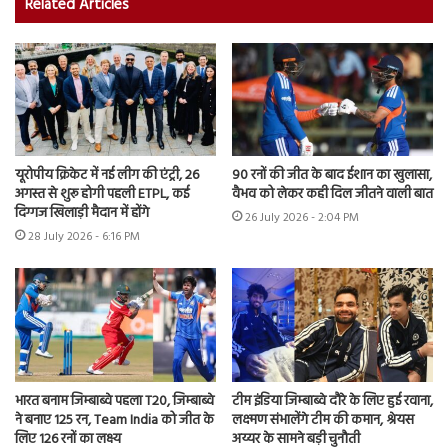
Related Articles
यूरोपीय क्रिकेट में नई लीग की एंट्री, 26
90 रनों की जीत के बाद ईशान का खुलासा,
अगस्त से शुरू होगी पहली ETPL, कई
वैभव को लेकर कही दिल जीतने वाली बात
दिग्गज खिलाड़ी मैदान में होंगे
26 July 2026 - 2:04 PM
28 July 2026 - 6:16 PM
भारत बनाम जिम्बाब्वे पहला T20, जिम्बाब्वे
टीम इंडिया जिम्बाब्वे दौरे के लिए हुई रवाना,
ने बनाए 125 रन, Team India को जीत के
लक्ष्मण संभालेंगे टीम की कमान, श्रेयस
लिए 126 रनों का लक्ष्य
अय्यर के सामने बड़ी चुनौती