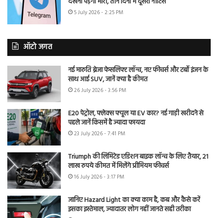
देखना पड़ेगा भारी, तीन दिनों में दूसरा नोटिस
5 July 2026 - 2:25 PM
ऑटो जगत
नई मारुति ब्रेजा फेसलिफ्ट लॉन्च, नए फीचर्स और टर्बो इंजन के
साथ आई SUV, जानें क्या है कीमत
26 July 2026 - 3:56 PM
E20 पेट्रोल, फ्लेक्स फ्यूल या EV कार? नई गाड़ी खरीदने से
पहले जानें किसमें है ज्यादा फायदा
23 July 2026 - 7:41 PM
Triumph की लिमिटेड एडिशन बाइक लॉन्च के लिए तैयार, 21
लाख रुपये कीमत में मिलेंगे प्रीमियम फीचर्स
16 July 2026 - 3:17 PM
जानिए Hazard Light का क्या काम है, कब और कैसे करें
इसका इस्तेमाल, ज्यादातर लोग नहीं जानते सही तरीका