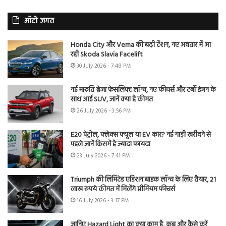
ऑटो जगत
Honda City और Verna की बढ़ी टेंशन, नए अवतार में आ
रही Skoda Slavia Facelift
30 July 2026 - 7:48 PM
नई मारुति ब्रेजा फेसलिफ्ट लॉन्च, नए फीचर्स और टर्बो इंजन के
साथ आई SUV, जानें क्या है कीमत
26 July 2026 - 3:56 PM
E20 पेट्रोल, फ्लेक्स फ्यूल या EV कार? नई गाड़ी खरीदने से
पहले जानें किसमें है ज्यादा फायदा
23 July 2026 - 7:41 PM
Triumph की लिमिटेड एडिशन बाइक लॉन्च के लिए तैयार, 21
लाख रुपये कीमत में मिलेंगे प्रीमियम फीचर्स
16 July 2026 - 3:17 PM
जानिए Hazard Light का क्या काम है, कब और कैसे करें