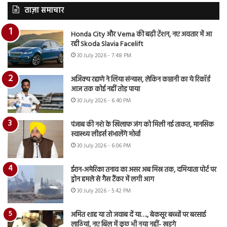
ताज़ा समाचार
Honda City और Verna की बढ़ी टेंशन, नए अवतार में आ
रही Skoda Slavia Facelift
30 July 2026 - 7:48 PM
अजिंक्य रहाणे ने लिया संन्यास, लेकिन कप्तानी का ये रिकॉर्ड
आज तक कोई नहीं तोड़ पाया
30 July 2026 - 6:40 PM
पंजाब की नशे के खिलाफ जंग को मिली नई ताकत, मानसिक
स्वास्थ्य लीडर्स संभालेंगे मोर्चा
30 July 2026 - 6:06 PM
ईरान-अमेरिका तनाव का असर अब मिस्र तक, दमियाता पोर्ट पर
ड्रोन हमले से गैस टैंकर में लगी आग
30 July 2026 - 5:42 PM
अमित शाह या तो जवाब दें या…., बेकसूर बच्चों पर बरसाई
लाठियां, नए बिल में कुछ भी नया नहीं- खड़गे