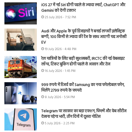
iOS 27 में नई Siri होगी पहले से ज्यादा स्मार्ट, ChatGPT और
Gemini को देगी टक्कर
25 July 2026 - 7:52 PM
Audi और Apple के पूर्व डिजाइनरों ने बनाई लग्जरी इलेक्ट्रिक
बग्गी, 100 किमी से ज्यादा की रेंज के साथ आएगी यह अनोखी
EV
19 July 2026 - 4:48 PM
रेल यात्रियों के लिए बड़ी खुशखबरी, IRCTC की नई वेबसाइट
लॉन्च, टिकट बुकिंग होगी पहले से आसान और तेज
16 July 2026 - 1:45 PM
999 रुपये में रिजर्व करें Samsung का नया फोल्डेबल फोन,
मिलेंगे 2799 रुपये के फायदे
8 July 2026 - 5:54 PM
Telegram पर सरकार का बड़ा एक्शन, फिल्में और वेब सीरीज
देखना पड़ेगा भारी, तीन दिनों में दूसरा नोटिस
5 July 2026 - 2:25 PM