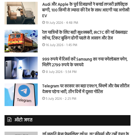
Audi और Apple के पूर्व डिजाइनरों ने बनाई लग्जरी इलेक्ट्रिक
बग्गी, 100 किमी से ज्यादा की रेंज के साथ आएगी यह अनोखी
EV
19 July 2026 - 4:48 PM
रेल यात्रियों के लिए बड़ी खुशखबरी, IRCTC की नई वेबसाइट
लॉन्च, टिकट बुकिंग होगी पहले से आसान और तेज
16 July 2026 - 1:45 PM
999 रुपये में रिजर्व करें Samsung का नया फोल्डेबल फोन,
मिलेंगे 2799 रुपये के फायदे
8 July 2026 - 5:54 PM
Telegram पर सरकार का बड़ा एक्शन, फिल्में और वेब सीरीज
देखना पड़ेगा भारी, तीन दिनों में दूसरा नोटिस
5 July 2026 - 2:25 PM
ऑटो जगत
नई मारुति ब्रेजा फेसलिफ्ट लॉन्च, नए फीचर्स और टर्बो इंजन के