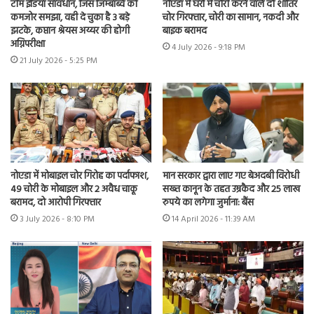
टीम इंडिया सावधान, जिस जिम्बाब्वे को
नोएडा में घरों में चोरी करने वाले दो शातिर
कमजोर समझा, वही दे चुका है 3 बड़े
चोर गिरफ्तार, चोरी का सामान, नकदी और
झटके, कप्तान श्रेयस अय्यर की होगी
बाइक बरामद
अग्निपरीक्षा
4 July 2026 - 9:18 PM
21 July 2026 - 5:25 PM
नोएडा में मोबाइल चोर गिरोह का पर्दाफाश,
मान सरकार द्वारा लाए गए बेअदबी विरोधी
49 चोरी के मोबाइल और 2 अवैध चाकू
सख्त कानून के तहत उम्रकैद और 25 लाख
बरामद, दो आरोपी गिरफ्तार
रुपये का लगेगा जुर्माना: बैंस
3 July 2026 - 8:10 PM
14 April 2026 - 11:39 AM