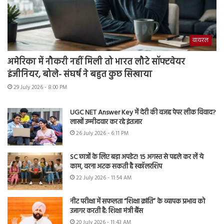
वायरल
अमेरिका में नौकरी नहीं मिली तो भारत लौटे सॉफ्टवेयर
इंजीनियर, बोले- संघर्ष ने बहुत कुछ सिखाया
29 July 2026 - 8:00 PM
UGC NET Answer Key में देरी की वजह पेपर लीक विवाद?
लाखों उम्मीदवार कर रहे इंतजार
26 July 2026 - 6:11 PM
SC छात्रों के लिए बड़ा अपडेट! 15 अगस्त से पहले कर लें ये
काम, वरना अटक सकती है स्कॉलरशिप
22 July 2026 - 11:54 AM
नीट परीक्षा में सफलता “शिक्षा क्रांति” के व्यापक प्रभाव को
उजागर करती है: शिक्षा मंत्री बैंस
20 July 2026 - 11:43 AM