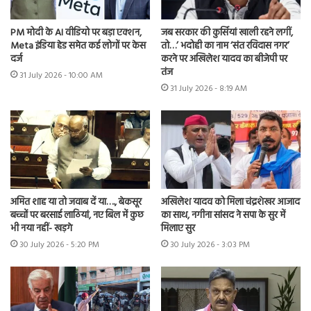
PM मोदी के AI वीडियो पर बड़ा एक्शन,
जब सरकार की कुर्सियां खाली रहने लगीं,
Meta इंडिया हेड समेत कई लोगों पर केस
तो…’ भदोही का नाम ‘संत रविदास नगर’
दर्ज
करने पर अखिलेश यादव का बीजेपी पर
तंज
31 July 2026 - 10:00 AM
31 July 2026 - 8:19 AM
अमित शाह या तो जवाब दें या…., बेकसूर
अखिलेश यादव को मिला चंद्रशेखर आजाद
बच्चों पर बरसाई लाठियां, नए बिल में कुछ
का साथ, नगीना सांसद ने सपा के सुर में
भी नया नहीं- खड़गे
मिलाए सुर
30 July 2026 - 5:20 PM
30 July 2026 - 3:03 PM