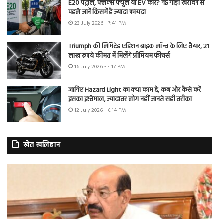
E20 पेट्रोल, फ्लेक्स फ्यूल या EV कार? नई गाड़ी खरीदने से
पहले जानें किसमें है ज्यादा फायदा
23 July 2026 - 7:41 PM
Triumph की लिमिटेड एडिशन बाइक लॉन्च के लिए तैयार, 21
लाख रुपये कीमत में मिलेंगे प्रीमियम फीचर्स
16 July 2026 - 3:17 PM
जानिए Hazard Light का क्या काम है, कब और कैसे करें
इसका इस्तेमाल, ज्यादातर लोग नहीं जानते सही तरीका
12 July 2026 - 6:14 PM
खेत खलिहान