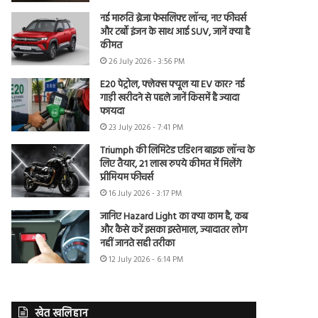
नई मारुति ब्रेजा फेसलिफ्ट लॉन्च, नए फीचर्स
और टर्बो इंजन के साथ आई SUV, जानें क्या है
कीमत
26 July 2026 - 3:56 PM
E20 पेट्रोल, फ्लेक्स फ्यूल या EV कार? नई
गाड़ी खरीदने से पहले जानें किसमें है ज्यादा
फायदा
23 July 2026 - 7:41 PM
Triumph की लिमिटेड एडिशन बाइक लॉन्च के
लिए तैयार, 21 लाख रुपये कीमत में मिलेंगे
प्रीमियम फीचर्स
16 July 2026 - 3:17 PM
जानिए Hazard Light का क्या काम है, कब
और कैसे करें इसका इस्तेमाल, ज्यादातर लोग
नहीं जानते सही तरीका
12 July 2026 - 6:14 PM
खेत खलिहान