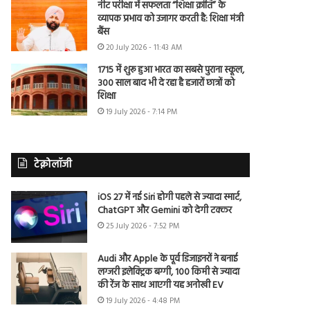
नीट परीक्षा में सफलता “शिक्षा क्रांति” के
व्यापक प्रभाव को उजागर करती है: शिक्षा मंत्री
बैंस
20 July 2026 - 11:43 AM
1715 में शुरू हुआ भारत का सबसे पुराना स्कूल,
300 साल बाद भी दे रहा है हजारों छात्रों को
शिक्षा
19 July 2026 - 7:14 PM
टेक्नोलॉजी
iOS 27 में नई Siri होगी पहले से ज्यादा स्मार्ट,
ChatGPT और Gemini को देगी टक्कर
25 July 2026 - 7:52 PM
Audi और Apple के पूर्व डिजाइनरों ने बनाई
लग्जरी इलेक्ट्रिक बग्गी, 100 किमी से ज्यादा
की रेंज के साथ आएगी यह अनोखी EV
19 July 2026 - 4:48 PM