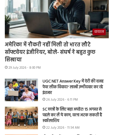
वायरल
अमेरिका में नौकरी नहीं मिली तो भारत लौटे
सॉफ्टवेयर इंजीनियर, बोले- संघर्ष ने बहुत कुछ
सिखाया
29 July 2026 - 8:00 PM
UGC NET Answer Key में देरी की वजह
पेपर लीक विवाद? लाखों उम्मीदवार कर रहे
इंतजार
26 July 2026 - 6:11 PM
SC छात्रों के लिए बड़ा अपडेट! 15 अगस्त से
पहले कर लें ये काम, वरना अटक सकती है
स्कॉलरशिप
22 July 2026 - 11:54 AM