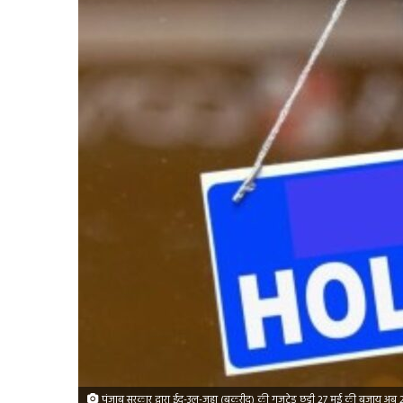
पंजाब सरकार द्वारा ईद-उल-जुहा (बकरीद) की गजटेड छुट्टी 27 मई की बजाय अब