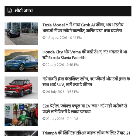
ऑटो जगत
Tesla Model Y में आया Grok AI फीचर, अब भारतीय
भाषाओं में कर सकेंगे बातचीत, जानिए क्या-क्या बदलेगा
1 August 2026 - 6:42 PM
Honda City और Verna की बढ़ी टेंशन, नए अवतार में आ
रही Skoda Slavia Facelift
30 July 2026 - 7:48 PM
नई मारुति ब्रेजा फेसलिफ्ट लॉन्च, नए फीचर्स और टर्बो इंजन के
साथ आई SUV, जानें क्या है कीमत
26 July 2026 - 3:56 PM
E20 पेट्रोल, फ्लेक्स फ्यूल या EV कार? नई गाड़ी खरीदने से
पहले जानें किसमें है ज्यादा फायदा
23 July 2026 - 7:41 PM
Triumph की लिमिटेड एडिशन बाइक लॉन्च के लिए तैयार, 21