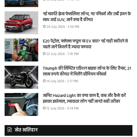
नई मारुति ब्रेजा फेसलिफ्ट लॉन्च, नए फीचर्स और टर्बो इंजन के
साथ आई SUV, जानें क्या है कीमत
26 July 2026 - 3:56 PM
E20 पेट्रोल, फ्लेक्स फ्यूल या EV कार? नई गाड़ी खरीदने से
पहले जानें किसमें है ज्यादा फायदा
23 July 2026 - 7:41 PM
Triumph की लिमिटेड एडिशन बाइक लॉन्च के लिए तैयार, 21
लाख रुपये कीमत में मिलेंगे प्रीमियम फीचर्स
16 July 2026 - 3:17 PM
जानिए Hazard Light का क्या काम है, कब और कैसे करें
इसका इस्तेमाल, ज्यादातर लोग नहीं जानते सही तरीका
12 July 2026 - 6:14 PM
खेत खलिहान