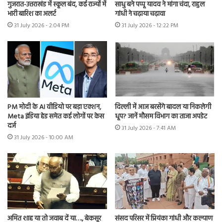
साधु बने पप्पू यादव ने मांगा चंदा, राहुल
गुजरात-उत्तराखंड में स्कूल बंद, कई राज्यों में
गांधी ने चढ़ाया चढ़ावा
भारी बारिश का अलर्ट
31 July 2026 - 12:22 PM
31 July 2026 - 2:04 PM
PM मोदी के AI वीडियो पर बड़ा एक्शन,
दिल्ली में आज बरसेंगे बादल या निकलेगी
Meta इंडिया हेड समेत कई लोगों पर केस
धूप? जानें मौसम विभाग का ताजा अपडेट
दर्ज
31 July 2026 - 7:41 AM
31 July 2026 - 10:00 AM
अमित शाह या तो जवाब दें या…., बेकसूर
संसद परिसर में प्रियंका गांधी और कल्याण