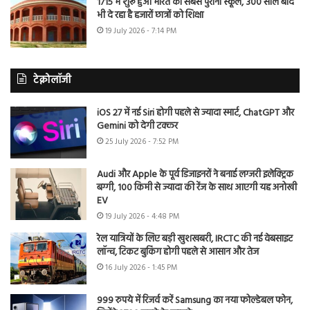
1715 में शुरू हुआ भारत का सबसे पुराना स्कूल, 300 साल बाद
भी दे रहा है हजारों छात्रों को शिक्षा
19 July 2026 - 7:14 PM
टेक्नोलॉजी
iOS 27 में नई Siri होगी पहले से ज्यादा स्मार्ट, ChatGPT और
Gemini को देगी टक्कर
25 July 2026 - 7:52 PM
Audi और Apple के पूर्व डिजाइनरों ने बनाई लग्जरी इलेक्ट्रिक
बग्गी, 100 किमी से ज्यादा की रेंज के साथ आएगी यह अनोखी
EV
19 July 2026 - 4:48 PM
रेल यात्रियों के लिए बड़ी खुशखबरी, IRCTC की नई वेबसाइट
लॉन्च, टिकट बुकिंग होगी पहले से आसान और तेज
16 July 2026 - 1:45 PM
999 रुपये में रिजर्व करें Samsung का नया फोल्डेबल फोन,