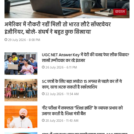
वायरल
अमेरिका में नौकरी नहीं मिली तो भारत लौटे सॉफ्टवेयर
इंजीनियर, बोले- संघर्ष ने बहुत कुछ सिखाया
29 July 2026 - 8:00 PM
UGC NET Answer Key में देरी की वजह पेपर लीक विवाद?
लाखों उम्मीदवार कर रहे इंतजार
26 July 2026 - 6:11 PM
SC छात्रों के लिए बड़ा अपडेट! 15 अगस्त से पहले कर लें ये
काम, वरना अटक सकती है स्कॉलरशिप
22 July 2026 - 11:54 AM
नीट परीक्षा में सफलता “शिक्षा क्रांति” के व्यापक प्रभाव को
उजागर करती है: शिक्षा मंत्री बैंस
20 July 2026 - 11:43 AM