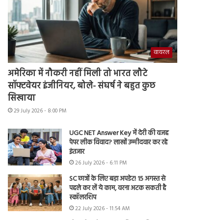
वायरल
अमेरिका में नौकरी नहीं मिली तो भारत लौटे
सॉफ्टवेयर इंजीनियर, बोले- संघर्ष ने बहुत कुछ
सिखाया
29 July 2026 - 8:00 PM
UGC NET Answer Key में देरी की वजह
पेपर लीक विवाद? लाखों उम्मीदवार कर रहे
इंतजार
26 July 2026 - 6:11 PM
SC छात्रों के लिए बड़ा अपडेट! 15 अगस्त से
पहले कर लें ये काम, वरना अटक सकती है
स्कॉलरशिप
22 July 2026 - 11:54 AM