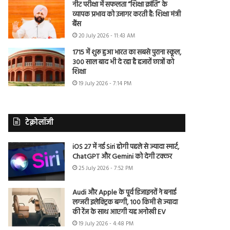
नीट परीक्षा में सफलता “शिक्षा क्रांति” के
व्यापक प्रभाव को उजागर करती है: शिक्षा मंत्री
बैंस
20 July 2026 - 11:43 AM
1715 में शुरू हुआ भारत का सबसे पुराना स्कूल,
300 साल बाद भी दे रहा है हजारों छात्रों को
शिक्षा
19 July 2026 - 7:14 PM
टेक्नोलॉजी
iOS 27 में नई Siri होगी पहले से ज्यादा स्मार्ट,
ChatGPT और Gemini को देगी टक्कर
25 July 2026 - 7:52 PM
Audi और Apple के पूर्व डिजाइनरों ने बनाई
लग्जरी इलेक्ट्रिक बग्गी, 100 किमी से ज्यादा
की रेंज के साथ आएगी यह अनोखी EV
19 July 2026 - 4:48 PM