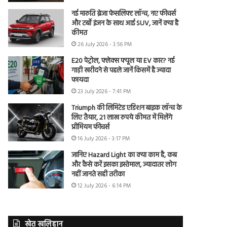
नई मारुति ब्रेजा फेसलिफ्ट लॉन्च, नए फीचर्स
और टर्बो इंजन के साथ आई SUV, जानें क्या है
कीमत
26 July 2026 - 3:56 PM
E20 पेट्रोल, फ्लेक्स फ्यूल या EV कार? नई
गाड़ी खरीदने से पहले जानें किसमें है ज्यादा
फायदा
23 July 2026 - 7:41 PM
Triumph की लिमिटेड एडिशन बाइक लॉन्च के
लिए तैयार, 21 लाख रुपये कीमत में मिलेंगे
प्रीमियम फीचर्स
16 July 2026 - 3:17 PM
जानिए Hazard Light का क्या काम है, कब
और कैसे करें इसका इस्तेमाल, ज्यादातर लोग
नहीं जानते सही तरीका
12 July 2026 - 6:14 PM
खेत खलिहान