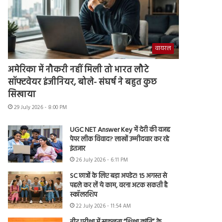
वायरल
अमेरिका में नौकरी नहीं मिली तो भारत लौटे
सॉफ्टवेयर इंजीनियर, बोले- संघर्ष ने बहुत कुछ
सिखाया
29 July 2026 - 8:00 PM
UGC NET Answer Key में देरी की वजह
पेपर लीक विवाद? लाखों उम्मीदवार कर रहे
इंतजार
26 July 2026 - 6:11 PM
SC छात्रों के लिए बड़ा अपडेट! 15 अगस्त से
पहले कर लें ये काम, वरना अटक सकती है
स्कॉलरशिप
22 July 2026 - 11:54 AM