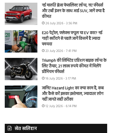
नई मारुति ब्रेजा फेसलिफ्ट लॉन्च, नए फीचर्स
और टर्बो इंजन के साथ आई SUV, जानें क्या है
कीमत
26 July 2026 - 3:56 PM
E20 पेट्रोल, फ्लेक्स फ्यूल या EV कार? नई
गाड़ी खरीदने से पहले जानें किसमें है ज्यादा
फायदा
23 July 2026 - 7:41 PM
Triumph की लिमिटेड एडिशन बाइक लॉन्च के
लिए तैयार, 21 लाख रुपये कीमत में मिलेंगे
प्रीमियम फीचर्स
16 July 2026 - 3:17 PM
जानिए Hazard Light का क्या काम है, कब
और कैसे करें इसका इस्तेमाल, ज्यादातर लोग
नहीं जानते सही तरीका
12 July 2026 - 6:14 PM
खेत खलिहान