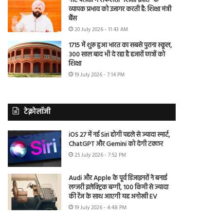
नीट परीक्षा में सफलता “शिक्षा क्रांति” के
व्यापक प्रभाव को उजागर करती है: शिक्षा मंत्री
बैंस
20 July 2026 - 11:43 AM
1715 में शुरू हुआ भारत का सबसे पुराना स्कूल,
300 साल बाद भी दे रहा है हजारों छात्रों को
शिक्षा
19 July 2026 - 7:14 PM
टेक्नोलॉजी
iOS 27 में नई Siri होगी पहले से ज्यादा स्मार्ट,
ChatGPT और Gemini को देगी टक्कर
25 July 2026 - 7:52 PM
Audi और Apple के पूर्व डिजाइनरों ने बनाई
लग्जरी इलेक्ट्रिक बग्गी, 100 किमी से ज्यादा
की रेंज के साथ आएगी यह अनोखी EV
19 July 2026 - 4:48 PM