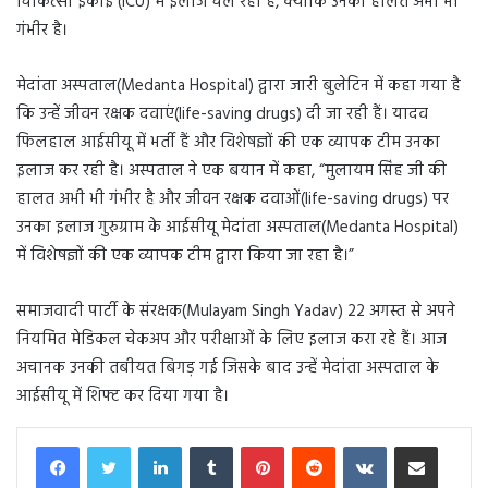
चिकित्सा इकाई (ICU) में इलाज चल रहा है, क्योंकि उनकी हालत अभी भी
गंभीर है।
मेदांता अस्पताल(Medanta Hospital) द्वारा जारी बुलेटिन में कहा गया है
कि उन्हें जीवन रक्षक दवाएं(life-saving drugs) दी जा रही हैं। यादव
फिलहाल आईसीयू में भर्ती हैं और विशेषज्ञों की एक व्यापक टीम उनका
इलाज कर रही है। अस्पताल ने एक बयान में कहा, “मुलायम सिंह जी की
हालत अभी भी गंभीर है और जीवन रक्षक दवाओं(life-saving drugs) पर
उनका इलाज गुरुग्राम के आईसीयू मेदांता अस्पताल(Medanta Hospital)
में विशेषज्ञों की एक व्यापक टीम द्वारा किया जा रहा है।”
समाजवादी पार्टी के संरक्षक(Mulayam Singh Yadav) 22 अगस्त से अपने
नियमित मेडिकल चेकअप और परीक्षाओं के लिए इलाज करा रहे हैं। आज
अचानक उनकी तबीयत बिगड़ गई जिसके बाद उन्हें मेदांता अस्पताल के
आईसीयू में शिफ्ट कर दिया गया है।
LinkedIn
Tumblr
Pinterest
Reddit
VKontakte
Share via Email