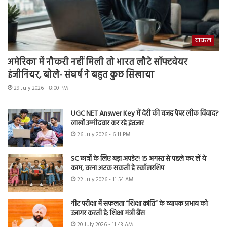
वायरल
अमेरिका में नौकरी नहीं मिली तो भारत लौटे सॉफ्टवेयर
इंजीनियर, बोले- संघर्ष ने बहुत कुछ सिखाया
29 July 2026 - 8:00 PM
UGC NET Answer Key में देरी की वजह पेपर लीक विवाद?
लाखों उम्मीदवार कर रहे इंतजार
26 July 2026 - 6:11 PM
SC छात्रों के लिए बड़ा अपडेट! 15 अगस्त से पहले कर लें ये
काम, वरना अटक सकती है स्कॉलरशिप
22 July 2026 - 11:54 AM
नीट परीक्षा में सफलता “शिक्षा क्रांति” के व्यापक प्रभाव को
उजागर करती है: शिक्षा मंत्री बैंस
20 July 2026 - 11:43 AM