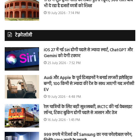
1715 में शुरू हुआ भारत का सबसे पुराना स्कूल, 300 साल बाद
भी दे रहा है हजारों छात्रों को शिक्षा
19 July 2026 - 7:14 PM
टेक्नोलॉजी
iOS 27 में नई Siri होगी पहले से ज्यादा स्मार्ट, ChatGPT और
Gemini को देगी टक्कर
25 July 2026 - 7:52 PM
Audi और Apple के पूर्व डिजाइनरों ने बनाई लग्जरी इलेक्ट्रिक
बग्गी, 100 किमी से ज्यादा की रेंज के साथ आएगी यह अनोखी
EV
19 July 2026 - 4:48 PM
रेल यात्रियों के लिए बड़ी खुशखबरी, IRCTC की नई वेबसाइट
लॉन्च, टिकट बुकिंग होगी पहले से आसान और तेज
16 July 2026 - 1:45 PM
999 रुपये में रिजर्व करें Samsung का नया फोल्डेबल फोन,