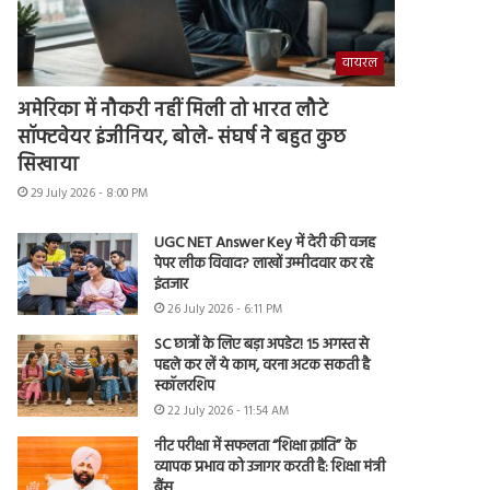
वायरल
अमेरिका में नौकरी नहीं मिली तो भारत लौटे
सॉफ्टवेयर इंजीनियर, बोले- संघर्ष ने बहुत कुछ
सिखाया
29 July 2026 - 8:00 PM
UGC NET Answer Key में देरी की वजह
पेपर लीक विवाद? लाखों उम्मीदवार कर रहे
इंतजार
26 July 2026 - 6:11 PM
SC छात्रों के लिए बड़ा अपडेट! 15 अगस्त से
पहले कर लें ये काम, वरना अटक सकती है
स्कॉलरशिप
22 July 2026 - 11:54 AM
नीट परीक्षा में सफलता “शिक्षा क्रांति” के
व्यापक प्रभाव को उजागर करती है: शिक्षा मंत्री
बैंस