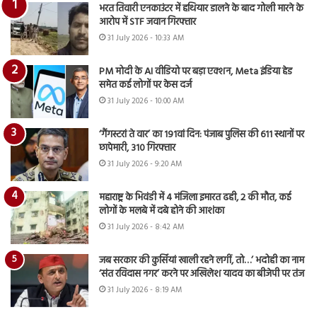
भरत तिवारी एनकाउंटर में हथियार डालने के बाद गोली मारने के
आरोप में STF जवान गिरफ्तार
31 July 2026 - 10:33 AM
PM मोदी के AI वीडियो पर बड़ा एक्शन, Meta इंडिया हेड
समेत कई लोगों पर केस दर्ज
31 July 2026 - 10:00 AM
‘गैंगस्टरां ते वार’ का 191वां दिन: पंजाब पुलिस की 611 स्थानों पर
छापेमारी, 310 गिरफ्तार
31 July 2026 - 9:20 AM
महाराष्ट्र के भिवंडी में 4 मंजिला इमारत ढही, 2 की मौत, कई
लोगों के मलबे में दबे होने की आशंका
31 July 2026 - 8:42 AM
जब सरकार की कुर्सियां खाली रहने लगीं, तो…’ भदोही का नाम
‘संत रविदास नगर’ करने पर अखिलेश यादव का बीजेपी पर तंज
31 July 2026 - 8:19 AM