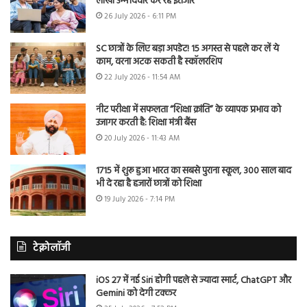
लाखों उम्मीदवार कर रहे इंतजार
26 July 2026 - 6:11 PM
SC छात्रों के लिए बड़ा अपडेट! 15 अगस्त से पहले कर लें ये
काम, वरना अटक सकती है स्कॉलरशिप
22 July 2026 - 11:54 AM
नीट परीक्षा में सफलता “शिक्षा क्रांति” के व्यापक प्रभाव को
उजागर करती है: शिक्षा मंत्री बैंस
20 July 2026 - 11:43 AM
1715 में शुरू हुआ भारत का सबसे पुराना स्कूल, 300 साल बाद
भी दे रहा है हजारों छात्रों को शिक्षा
19 July 2026 - 7:14 PM
टेक्नोलॉजी
iOS 27 में नई Siri होगी पहले से ज्यादा स्मार्ट, ChatGPT और
Gemini को देगी टक्कर