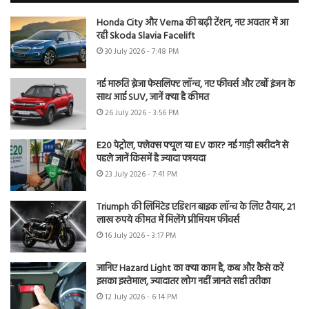
Honda City और Verna की बढ़ी टेंशन, नए अवतार में आ
रही Skoda Slavia Facelift
30 July 2026 - 7:48 PM
नई मारुति ब्रेजा फेसलिफ्ट लॉन्च, नए फीचर्स और टर्बो इंजन के
साथ आई SUV, जानें क्या है कीमत
26 July 2026 - 3:56 PM
E20 पेट्रोल, फ्लेक्स फ्यूल या EV कार? नई गाड़ी खरीदने से
पहले जानें किसमें है ज्यादा फायदा
23 July 2026 - 7:41 PM
Triumph की लिमिटेड एडिशन बाइक लॉन्च के लिए तैयार, 21
लाख रुपये कीमत में मिलेंगे प्रीमियम फीचर्स
16 July 2026 - 3:17 PM
जानिए Hazard Light का क्या काम है, कब और कैसे करें
इसका इस्तेमाल, ज्यादातर लोग नहीं जानते सही तरीका
12 July 2026 - 6:14 PM