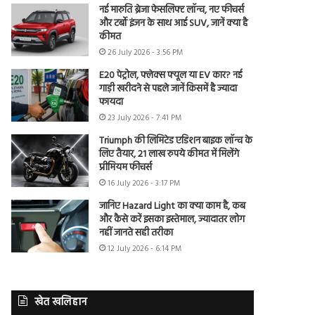
नई मारुति ब्रेजा फेसलिफ्ट लॉन्च, नए फीचर्स
और टर्बो इंजन के साथ आई SUV, जानें क्या है
कीमत
26 July 2026 - 3:56 PM
E20 पेट्रोल, फ्लेक्स फ्यूल या EV कार? नई
गाड़ी खरीदने से पहले जानें किसमें है ज्यादा
फायदा
23 July 2026 - 7:41 PM
Triumph की लिमिटेड एडिशन बाइक लॉन्च के
लिए तैयार, 21 लाख रुपये कीमत में मिलेंगे
प्रीमियम फीचर्स
16 July 2026 - 3:17 PM
जानिए Hazard Light का क्या काम है, कब
और कैसे करें इसका इस्तेमाल, ज्यादातर लोग
नहीं जानते सही तरीका
12 July 2026 - 6:14 PM
खेत खलिहान