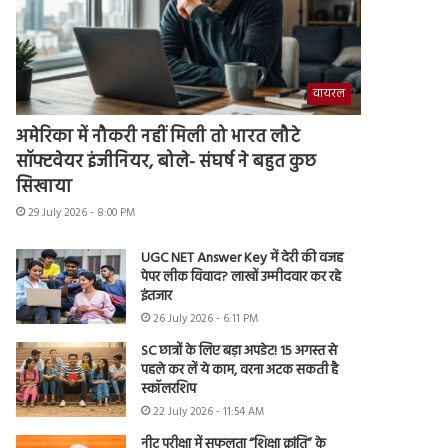
वायरल
अमेरिका में नौकरी नहीं मिली तो भारत लौटे
सॉफ्टवेयर इंजीनियर, बोले- संघर्ष ने बहुत कुछ
सिखाया
29 July 2026 - 8:00 PM
UGC NET Answer Key में देरी की वजह
पेपर लीक विवाद? लाखों उम्मीदवार कर रहे
इंतजार
26 July 2026 - 6:11 PM
SC छात्रों के लिए बड़ा अपडेट! 15 अगस्त से
पहले कर लें ये काम, वरना अटक सकती है
स्कॉलरशिप
22 July 2026 - 11:54 AM
नीट परीक्षा में सफलता “शिक्षा क्रांति” के