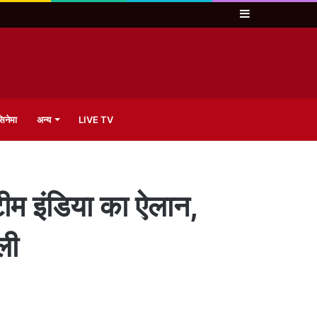
Sidebar
िनेमा
अन्य
LIVE TV
 इंडिया का ऐलान,
ली