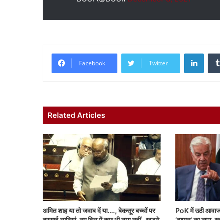
Linke
Facebook
Twitter
Related Articles
अमित शाह या तो जवाब दें या…., बेकसूर बच्चों पर
PoK में उठी आवाज 
बरसाई लाठियां, नए बिल में कुछ भी नया नहीं- खड़गे
‘दुश्मन’ का ठप्पा