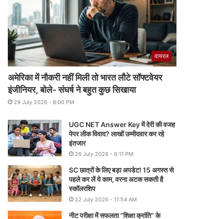
वायरल
अमेरिका में नौकरी नहीं मिली तो भारत लौटे सॉफ्टवेयर
इंजीनियर, बोले- संघर्ष ने बहुत कुछ सिखाया
29 July 2026 - 8:00 PM
UGC NET Answer Key में देरी की वजह
पेपर लीक विवाद? लाखों उम्मीदवार कर रहे
इंतजार
26 July 2026 - 6:11 PM
SC छात्रों के लिए बड़ा अपडेट! 15 अगस्त से
पहले कर लें ये काम, वरना अटक सकती है
स्कॉलरशिप
22 July 2026 - 11:54 AM
नीट परीक्षा में सफलता “शिक्षा क्रांति” के