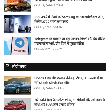
लॉन्च, टिकट बुकिंग होगी पहले से आसान और तेज
16 July 2026 - 1:45 PM
999 रुपये में रिजर्व करें Samsung का नया फोल्डेबल फोन,
मिलेंगे 2799 रुपये के फायदे
8 July 2026 - 5:54 PM
Telegram पर सरकार का बड़ा एक्शन, फिल्में और वेब सीरीज
देखना पड़ेगा भारी, तीन दिनों में दूसरा नोटिस
5 July 2026 - 2:25 PM
ऑटो जगत
Honda City और Verna की बढ़ी टेंशन, नए अवतार में आ
रही Skoda Slavia Facelift
30 July 2026 - 7:48 PM
नई मारुति ब्रेजा फेसलिफ्ट लॉन्च, नए फीचर्स और टर्बो इंजन के
साथ आई SUV, जानें क्या है कीमत