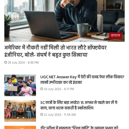
वायरल
अमेरिका में नौकरी नहीं मिली तो भारत लौटे सॉफ्टवेयर
इंजीनियर, बोले- संघर्ष ने बहुत कुछ सिखाया
29 July 2026 - 8:00 PM
UGC NET Answer Key में देरी की वजह पेपर लीक विवाद?
लाखों उम्मीदवार कर रहे इंतजार
26 July 2026 - 6:11 PM
SC छात्रों के लिए बड़ा अपडेट! 15 अगस्त से पहले कर लें ये
काम, वरना अटक सकती है स्कॉलरशिप
22 July 2026 - 11:54 AM
नीट परीक्षा में सफलता “शिक्षा क्रांति” के व्यापक प्रभाव को