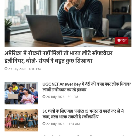
वायरल
अमेरिका में नौकरी नहीं मिली तो भारत लौटे सॉफ्टवेयर
इंजीनियर, बोले- संघर्ष ने बहुत कुछ सिखाया
29 July 2026 - 8:00 PM
UGC NET Answer Key में देरी की वजह पेपर लीक विवाद?
लाखों उम्मीदवार कर रहे इंतजार
26 July 2026 - 6:11 PM
SC छात्रों के लिए बड़ा अपडेट! 15 अगस्त से पहले कर लें ये
काम, वरना अटक सकती है स्कॉलरशिप
22 July 2026 - 11:54 AM