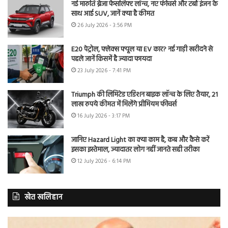
नई मारुति ब्रेजा फेसलिफ्ट लॉन्च, नए फीचर्स और टर्बो इंजन के
साथ आई SUV, जानें क्या है कीमत
26 July 2026 - 3:56 PM
E20 पेट्रोल, फ्लेक्स फ्यूल या EV कार? नई गाड़ी खरीदने से
पहले जानें किसमें है ज्यादा फायदा
23 July 2026 - 7:41 PM
Triumph की लिमिटेड एडिशन बाइक लॉन्च के लिए तैयार, 21
लाख रुपये कीमत में मिलेंगे प्रीमियम फीचर्स
16 July 2026 - 3:17 PM
जानिए Hazard Light का क्या काम है, कब और कैसे करें
इसका इस्तेमाल, ज्यादातर लोग नहीं जानते सही तरीका
12 July 2026 - 6:14 PM
खेत खलिहान