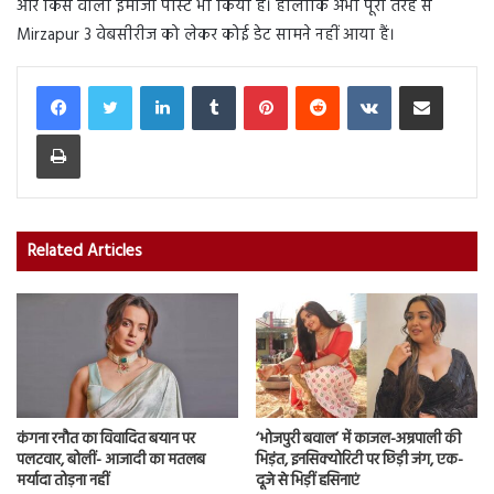
और किस वाली इमोजी पोस्ट भी किया है। हालांकि अभी पूरी तरह से
Mirzapur 3 वेबसीरीज को लेकर कोई डेट सामने नहीं आया हैं।
LinkedIn
Tumblr
Pinterest
Reddit
VKontakte
Share via Email
Print
Related Articles
कंगना रनौत का विवादित बयान पर
‘भोजपुरी बवाल’ में काजल-अम्रपाली की
पलटवार, बोलीं- आजादी का मतलब
भिड़ंत, इनसिक्योरिटी पर छिड़ी जंग, एक-
मर्यादा तोड़ना नहीं
दूजे से भिड़ीं हसिनाएं