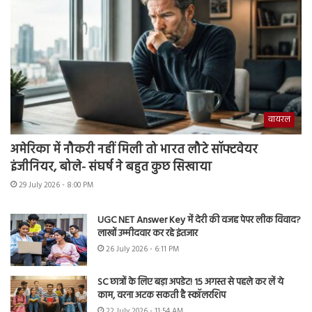
वायरल
अमेरिका में नौकरी नहीं मिली तो भारत लौटे सॉफ्टवेयर
इंजीनियर, बोले- संघर्ष ने बहुत कुछ सिखाया
29 July 2026 - 8:00 PM
UGC NET Answer Key में देरी की वजह पेपर लीक विवाद?
लाखों उम्मीदवार कर रहे इंतजार
26 July 2026 - 6:11 PM
SC छात्रों के लिए बड़ा अपडेट! 15 अगस्त से पहले कर लें ये
काम, वरना अटक सकती है स्कॉलरशिप
22 July 2026 - 11:54 AM