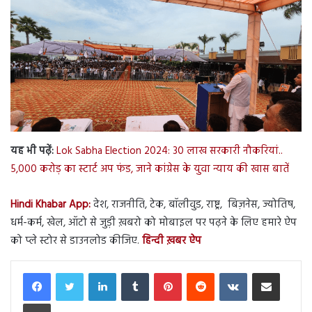
यह भी पढ़ें:
Lok Sabha Election 2024: 30 लाख सरकारी नौकरियां..
5,000 करोड़ का स्टार्ट अप फंड, जाने कांग्रेस के युवा न्याय की खास बातें
Hindi Khabar App:
देश, राजनीति, टेक, बॉलीवुड, राष्ट्र, बिज़नेस, ज्योतिष,
धर्म-कर्म, खेल, ऑटो से जुड़ी ख़बरो को मोबाइल पर पढ़ने के लिए हमारे ऐप
को प्ले स्टोर से डाउनलोड कीजिए.
हिन्दी ख़बर ऐप
LinkedIn
Tumblr
Pinterest
Reddit
VKontakte
Share via Email
Print