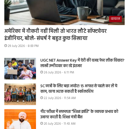
वायरल
अमेरिका में नौकरी नहीं मिली तो भारत लौटे सॉफ्टवेयर
इंजीनियर, बोले- संघर्ष ने बहुत कुछ सिखाया
29 July 2026 - 8:00 PM
UGC NET Answer Key में देरी की वजह पेपर लीक विवाद?
लाखों उम्मीदवार कर रहे इंतजार
26 July 2026 - 6:11 PM
SC छात्रों के लिए बड़ा अपडेट! 15 अगस्त से पहले कर लें ये
काम, वरना अटक सकती है स्कॉलरशिप
22 July 2026 - 11:54 AM
नीट परीक्षा में सफलता “शिक्षा क्रांति” के व्यापक प्रभाव को
उजागर करती है: शिक्षा मंत्री बैंस
20 July 2026 - 11:43 AM