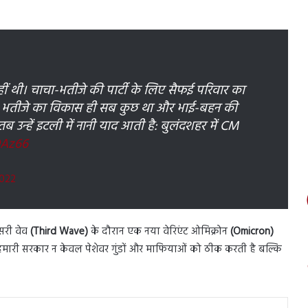
ीं थी। चाचा-भतीजे की पार्टी के लिए सैफई परिवार का
 भतीजे का विकास ही सब कुछ था और भाई-बहन की
 उन्हें इटली में नानी याद आती है: बुलंदशहर में CM
QAz66
2022
सरी वेव
(Third Wave)
के दौरान एक नया वेरिएंट ओमिक्रोन
(Omicron)
मारी सरकार न केवल पेशेवर गुंडों और माफियाओं को ठीक करती है बल्कि