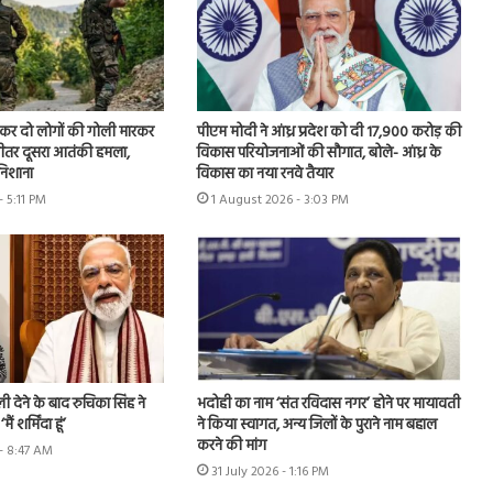
ूछकर दो लोगों की गोली मारकर
पीएम मोदी ने आंध्र प्रदेश को दी 17,900 करोड़ की
े भीतर दूसरा आतंकी हमला,
विकास परियोजनाओं की सौगात, बोले- आंध्र के
 निशाना
विकास का नया रनवे तैयार
- 5:11 PM
1 August 2026 - 3:03 PM
 देने के बाद रुचिका सिंह ने
भदोही का नाम ‘संत रविदास नगर’ होने पर मायावती
ं शर्मिंदा हूं’
ने किया स्वागत, अन्य जिलों के पुराने नाम बहाल
करने की मांग
- 8:47 AM
31 July 2026 - 1:16 PM