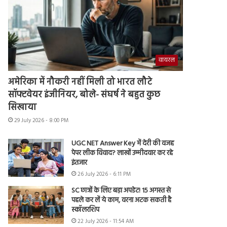
वायरल
अमेरिका में नौकरी नहीं मिली तो भारत लौटे
सॉफ्टवेयर इंजीनियर, बोले- संघर्ष ने बहुत कुछ
सिखाया
29 July 2026 - 8:00 PM
UGC NET Answer Key में देरी की वजह
पेपर लीक विवाद? लाखों उम्मीदवार कर रहे
इंतजार
26 July 2026 - 6:11 PM
SC छात्रों के लिए बड़ा अपडेट! 15 अगस्त से
पहले कर लें ये काम, वरना अटक सकती है
स्कॉलरशिप
22 July 2026 - 11:54 AM