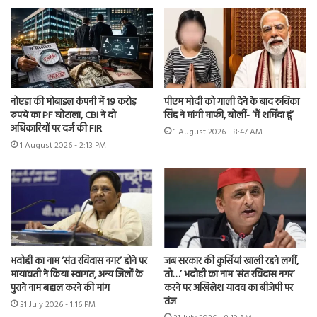
नोएडा की मोबाइल कंपनी में 19 करोड़
पीएम मोदी को गाली देने के बाद रुचिका
रुपये का PF घोटाला, CBI ने दो
सिंह ने मांगी माफी, बोलीं- ‘मैं शर्मिंदा हूं’
अधिकारियों पर दर्ज की FIR
1 August 2026 - 8:47 AM
1 August 2026 - 2:13 PM
भदोही का नाम ‘संत रविदास नगर’ होने पर
जब सरकार की कुर्सियां खाली रहने लगीं,
मायावती ने किया स्वागत, अन्य जिलों के
तो…’ भदोही का नाम ‘संत रविदास नगर’
पुराने नाम बहाल करने की मांग
करने पर अखिलेश यादव का बीजेपी पर
तंज
31 July 2026 - 1:16 PM