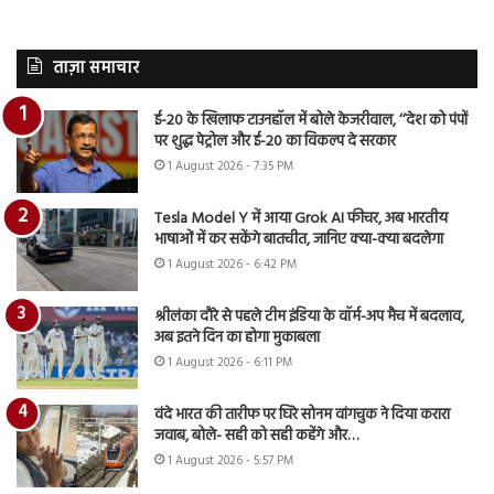
ताज़ा समाचार
ई-20 के खिलाफ टाउनहॉल में बोले केजरीवाल, ‘‘देश को पंपों
पर शुद्ध पेट्रोल और ई-20 का विकल्प दे सरकार
1 August 2026 - 7:35 PM
Tesla Model Y में आया Grok AI फीचर, अब भारतीय
भाषाओं में कर सकेंगे बातचीत, जानिए क्या-क्या बदलेगा
1 August 2026 - 6:42 PM
श्रीलंका दौरे से पहले टीम इंडिया के वॉर्म-अप मैच में बदलाव,
अब इतने दिन का होगा मुकाबला
1 August 2026 - 6:11 PM
वंदे भारत की तारीफ पर घिरे सोनम वांगचुक ने दिया करारा
जवाब, बोले- सही को सही कहेंगे और…
1 August 2026 - 5:57 PM