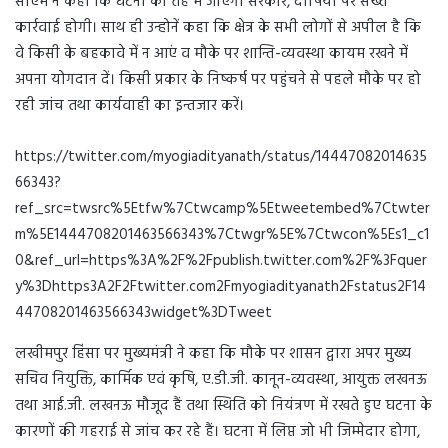
सीएम ने कहा कि घटना की तह में जाएगी सरकार, दोषियों पर सख्त
कार्रवाई होगी। साथ ही उन्होनें कहा कि क्षेत्र के सभी लोगों से अपील है कि
वे किसी के बहकावे में न आएं व मौके पर शान्ति-व्यवस्था कायम रखने में
अपना योगदान दें। किसी प्रकार के निष्कर्ष पर पहुंचने से पहले मौके पर हो
रही जांच तथा कार्यवाही का इन्तजार करें।
https://twitter.com/myogiadityanath/status/14447082014635
66343?
ref_src=twsrc%5Etfw%7Ctwcamp%5Etweetembed%7Ctwter
m%5E1444708201463566343%7Ctwgr%5E%7Ctwcon%5Es1_c1
0&ref_url=https%3A%2F%2Fpublish.twitter.com%2F%3Fquer
y%3Dhttps3A2F2Ftwitter.com2Fmyogiadityanath2Fstatus2F14
44708201463566343widget%3DTweet
लखीमपुर हिंसा पर मुख्यमंत्री ने कहा कि मौके पर शासन द्वारा अपर मुख्य
सचिव नियुक्ति, कार्मिक एवं कृषि, ए.डी.जी. कानून-व्यवस्था, आयुक्त लखनऊ
तथा आई.जी. लखनऊ मौजूद हैं तथा स्थिति को नियंत्रण में रखते हुए घटना के
कारणों की गहराई से जांच कर रहे हैं। घटना में लिप्त जो भी जिम्मेदार होगा,