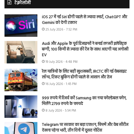
टेक्नोलॉजी
iOS 27 में नई Siri होगी पहले से ज्यादा स्मार्ट, ChatGPT और
Gemini को देगी टक्कर
25 July 2026 - 7:52 PM
Audi और Apple के पूर्व डिजाइनरों ने बनाई लग्जरी इलेक्ट्रिक
बग्गी, 100 किमी से ज्यादा की रेंज के साथ आएगी यह अनोखी
EV
19 July 2026 - 4:48 PM
रेल यात्रियों के लिए बड़ी खुशखबरी, IRCTC की नई वेबसाइट
लॉन्च, टिकट बुकिंग होगी पहले से आसान और तेज
16 July 2026 - 1:45 PM
999 रुपये में रिजर्व करें Samsung का नया फोल्डेबल फोन,
मिलेंगे 2799 रुपये के फायदे
8 July 2026 - 5:54 PM
Telegram पर सरकार का बड़ा एक्शन, फिल्में और वेब सीरीज
देखना पड़ेगा भारी, तीन दिनों में दूसरा नोटिस