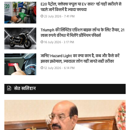
E20 पेट्रोल, फ्लेक्स फ्यूल या EV कार? नई गाड़ी खरीदने से
पहले जानें किसमें है ज्यादा फायदा
23 July 2026 - 7:41 PM
Triumph की लिमिटेड एडिशन बाइक लॉन्च के लिए तैयार, 21
लाख रुपये कीमत में मिलेंगे प्रीमियम फीचर्स
16 July 2026 - 3:17 PM
जानिए Hazard Light का क्या काम है, कब और कैसे करें
इसका इस्तेमाल, ज्यादातर लोग नहीं जानते सही तरीका
12 July 2026 - 6:14 PM
खेत खलिहान