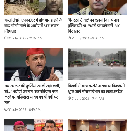
भरत तिवारी एनकाउंटर में हथियार डालने के
‘गैंगस्टरां ते वार’ का 191वां दिन: पंजाब
बाद गोली मारने के आरोप में STF जवान
पुलिस की 611 स्थानों पर छापेमारी, 310
गिरफ्तार
गिरफ्तार
31 July 2026 - 10:33 AM
31 July 2026 - 9:20 AM
जब सरकार की कुर्सियां खाली रहने लगीं,
दिल्ली में आज बरसेंगे बादल या निकलेगी
तो…’ भदोही का नाम ‘संत रविदास नगर’
धूप? जानें मौसम विभाग का ताजा अपडेट
करने पर अखिलेश यादव का बीजेपी पर
31 July 2026 - 7:41 AM
तंज
31 July 2026 - 8:19 AM