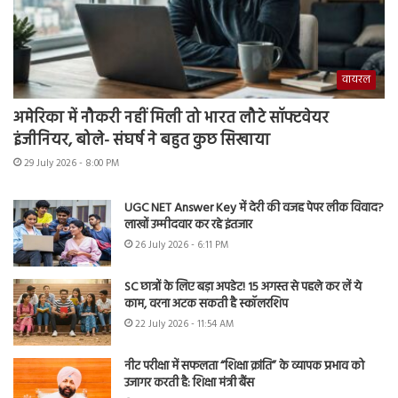
वायरल
अमेरिका में नौकरी नहीं मिली तो भारत लौटे सॉफ्टवेयर
इंजीनियर, बोले- संघर्ष ने बहुत कुछ सिखाया
29 July 2026 - 8:00 PM
UGC NET Answer Key में देरी की वजह पेपर लीक विवाद?
लाखों उम्मीदवार कर रहे इंतजार
26 July 2026 - 6:11 PM
SC छात्रों के लिए बड़ा अपडेट! 15 अगस्त से पहले कर लें ये
काम, वरना अटक सकती है स्कॉलरशिप
22 July 2026 - 11:54 AM
नीट परीक्षा में सफलता “शिक्षा क्रांति” के व्यापक प्रभाव को
उजागर करती है: शिक्षा मंत्री बैंस