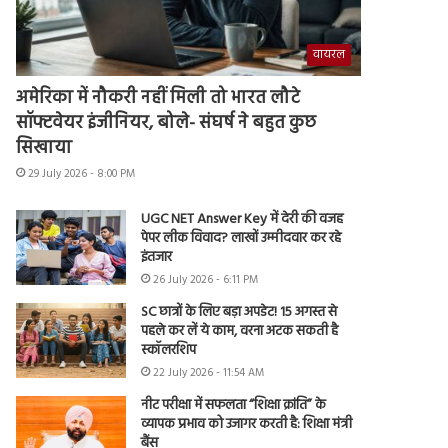
वायरल
अमेरिका में नौकरी नहीं मिली तो भारत लौटे
सॉफ्टवेयर इंजीनियर, बोले- संघर्ष ने बहुत कुछ
सिखाया
29 July 2026 - 8:00 PM
UGC NET Answer Key में देरी की वजह
पेपर लीक विवाद? लाखों उम्मीदवार कर रहे
इंतजार
26 July 2026 - 6:11 PM
SC छात्रों के लिए बड़ा अपडेट! 15 अगस्त से
पहले कर लें ये काम, वरना अटक सकती है
स्कॉलरशिप
22 July 2026 - 11:54 AM
नीट परीक्षा में सफलता “शिक्षा क्रांति” के
व्यापक प्रभाव को उजागर करती है: शिक्षा मंत्री
बैंस