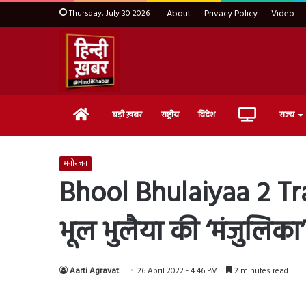
Thursday, July 30 2026
About
Privacy Policy
Video
Home
Live
बड़ी ख़बर
राष्ट्रीय
विदेश
राज्य
TV
मनोरंजन
Bhool Bhulaiyaa 2 Trai
भूल भुलैया की ‘मंजुलिका’
Aarti Agravat
26 April 2022 - 4:46 PM
2 minutes read