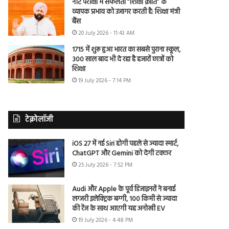
नीट परीक्षा में सफलता “शिक्षा क्रांति” के
व्यापक प्रभाव को उजागर करती है: शिक्षा मंत्री
बैंस
20 July 2026 - 11:43 AM
1715 में शुरू हुआ भारत का सबसे पुराना स्कूल,
300 साल बाद भी दे रहा है हजारों छात्रों को
शिक्षा
19 July 2026 - 7:14 PM
टेक्नोलॉजी
iOS 27 में नई Siri होगी पहले से ज्यादा स्मार्ट,
ChatGPT और Gemini को देगी टक्कर
25 July 2026 - 7:52 PM
Audi और Apple के पूर्व डिजाइनरों ने बनाई
लग्जरी इलेक्ट्रिक बग्गी, 100 किमी से ज्यादा
की रेंज के साथ आएगी यह अनोखी EV
19 July 2026 - 4:48 PM