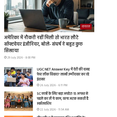
वायरल
अमेरिका में नौकरी नहीं मिली तो भारत लौटे
सॉफ्टवेयर इंजीनियर, बोले- संघर्ष ने बहुत कुछ
सिखाया
29 July 2026 - 8:00 PM
UGC NET Answer Key में देरी की वजह
पेपर लीक विवाद? लाखों उम्मीदवार कर रहे
इंतजार
26 July 2026 - 6:11 PM
SC छात्रों के लिए बड़ा अपडेट! 15 अगस्त से
पहले कर लें ये काम, वरना अटक सकती है
स्कॉलरशिप
22 July 2026 - 11:54 AM