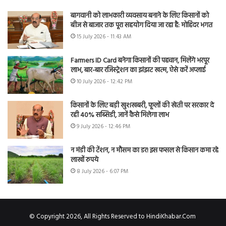
बागवानी को लाभकारी व्यवसाय बनाने के लिए किसानों को
बीज से बाजार तक पूरा सहयोग दिया जा रहा है: मोहिंदर भगत
15 July 2026 - 11:43 AM
Farmers ID Card बनेगा किसानों की पहचान, मिलेंगे भरपूर
लाभ, बार-बार रजिस्ट्रेशन का झंझट खत्म, ऐसे करें अप्लाई
10 July 2026 - 12:42 PM
किसानों के लिए बड़ी खुशखबरी, फूलों की खेती पर सरकार दे
रही 40% सब्सिडी, जानें कैसे मिलेगा लाभ
9 July 2026 - 12:46 PM
न मंडी की टेंशन, न मौसम का डर! इस फसल से किसान कमा रहे
लाखों रुपये
8 July 2026 - 6:07 PM
© Copyright 2026, All Rights Reserved to HindiKhabar.Com