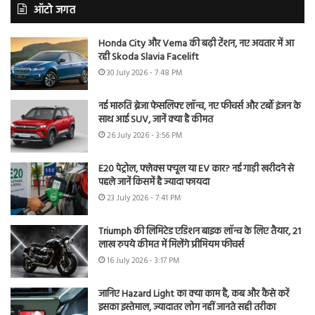
ऑटो जगत
Honda City और Verna की बढ़ी टेंशन, नए अवतार में आ
रही Skoda Slavia Facelift
30 July 2026 - 7:48 PM
नई मारुति ब्रेजा फेसलिफ्ट लॉन्च, नए फीचर्स और टर्बो इंजन के
साथ आई SUV, जानें क्या है कीमत
26 July 2026 - 3:56 PM
E20 पेट्रोल, फ्लेक्स फ्यूल या EV कार? नई गाड़ी खरीदने से
पहले जानें किसमें है ज्यादा फायदा
23 July 2026 - 7:41 PM
Triumph की लिमिटेड एडिशन बाइक लॉन्च के लिए तैयार, 21
लाख रुपये कीमत में मिलेंगे प्रीमियम फीचर्स
16 July 2026 - 3:17 PM
जानिए Hazard Light का क्या काम है, कब और कैसे करें
इसका इस्तेमाल, ज्यादातर लोग नहीं जानते सही तरीका