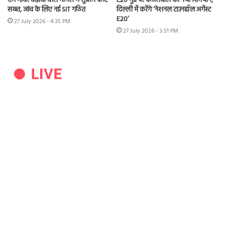
राम मंदिर चढ़ावा चोरी मामले में सुप्रीम कोर्ट
E20 मुद्दे पर केजरीवाल का नया अभियान,
सख्त, जांच के लिए नई SIT गठित
दिल्ली में करेंगे ‘नेशनल टाउनहॉल अगेंस्ट
E20’
27 July 2026 - 4:35 PM
27 July 2026 - 3:51 PM