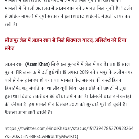
मामलों में इलाहाबाद हाई कोर्ट से जमानत मिल चुकी है। वहीं बाकी
मामलों में निचली अदालत से आजम खान को जमानत मिल चुकी है। 1 दर्जन
से अधिक मामलों में यूपी सरकार ने इलाहाबाद हाईकोर्ट में अर्जी दायर कर
रखी है।
सीतापुर जेल में आजम खान से मिले शिवपाल यादव, अखिलेश को दिया
संकेत
आजम खान
(Azam Khan)
सिर्फ इस मुकदमे में जेल में बंद है। वह 19 साल
पुराना FIR लखनऊ में दर्ज हुई थी। 19 अगस्त 2019 को रामपुर के अजीम नगर
थाने से केस ट्रांसफर हो गया था। मामला केंद्र सरकार की कस्टोडियन
डिपार्टमेंट शत्रु संपत्ति का था और यूपी शिया वक़्त बोर्ड की प्रॉपर्टी से जुड़ा
हुआ था। विवाद तकरीबन 86 बीघा जमीन का है। जिसकी बाजार में करोड़ों
की कीमत है। इस मामले में 4 दिसंबर 2021 को सुनवाई पूरी हो चुकी है।
फैसला आना अभी बाकी है।
https://twitter.com/HindiKhabar/status/1517394785270923264
?s=20&t=N-BlF5CwHlroL1fyMw1KfQ