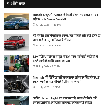
ऑटो जगत
Honda City और Verna की बढ़ी टेंशन, नए अवतार में आ
रही Skoda Slavia Facelift
30 July 2026 - 7:48 PM
नई मारुति ब्रेजा फेसलिफ्ट लॉन्च, नए फीचर्स और टर्बो इंजन के
साथ आई SUV, जानें क्या है कीमत
26 July 2026 - 3:56 PM
E20 पेट्रोल, फ्लेक्स फ्यूल या EV कार? नई गाड़ी खरीदने से
पहले जानें किसमें है ज्यादा फायदा
23 July 2026 - 7:41 PM
Triumph की लिमिटेड एडिशन बाइक लॉन्च के लिए तैयार, 21
लाख रुपये कीमत में मिलेंगे प्रीमियम फीचर्स
16 July 2026 - 3:17 PM
जानिए Hazard Light का क्या काम है, कब और कैसे करें
इसका इस्तेमाल, ज्यादातर लोग नहीं जानते सही तरीका