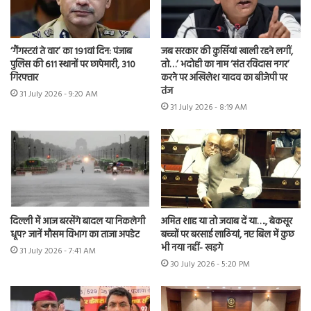
‘गैंगस्टरां ते वार’ का 191वां दिन: पंजाब
जब सरकार की कुर्सियां खाली रहने लगीं,
पुलिस की 611 स्थानों पर छापेमारी, 310
तो…’ भदोही का नाम ‘संत रविदास नगर’
गिरफ्तार
करने पर अखिलेश यादव का बीजेपी पर
तंज
31 July 2026 - 9:20 AM
31 July 2026 - 8:19 AM
दिल्ली में आज बरसेंगे बादल या निकलेगी
अमित शाह या तो जवाब दें या…., बेकसूर
धूप? जानें मौसम विभाग का ताजा अपडेट
बच्चों पर बरसाई लाठियां, नए बिल में कुछ
भी नया नहीं- खड़गे
31 July 2026 - 7:41 AM
30 July 2026 - 5:20 PM