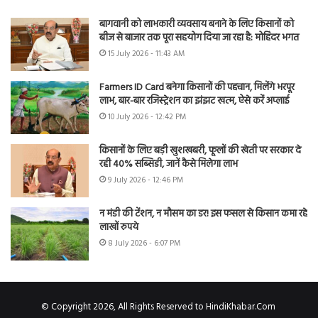
बागवानी को लाभकारी व्यवसाय बनाने के लिए किसानों को
बीज से बाजार तक पूरा सहयोग दिया जा रहा है: मोहिंदर भगत
15 July 2026 - 11:43 AM
Farmers ID Card बनेगा किसानों की पहचान, मिलेंगे भरपूर
लाभ, बार-बार रजिस्ट्रेशन का झंझट खत्म, ऐसे करें अप्लाई
10 July 2026 - 12:42 PM
किसानों के लिए बड़ी खुशखबरी, फूलों की खेती पर सरकार दे
रही 40% सब्सिडी, जानें कैसे मिलेगा लाभ
9 July 2026 - 12:46 PM
न मंडी की टेंशन, न मौसम का डर! इस फसल से किसान कमा रहे
लाखों रुपये
8 July 2026 - 6:07 PM
© Copyright 2026, All Rights Reserved to HindiKhabar.Com