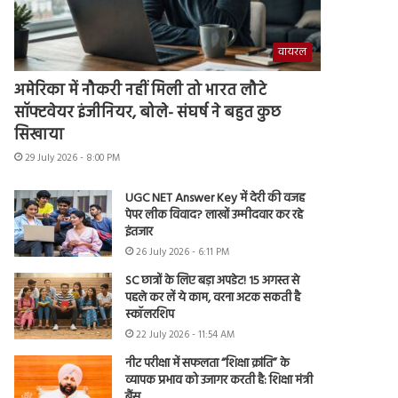
वायरल
अमेरिका में नौकरी नहीं मिली तो भारत लौटे
सॉफ्टवेयर इंजीनियर, बोले- संघर्ष ने बहुत कुछ
सिखाया
29 July 2026 - 8:00 PM
UGC NET Answer Key में देरी की वजह
पेपर लीक विवाद? लाखों उम्मीदवार कर रहे
इंतजार
26 July 2026 - 6:11 PM
SC छात्रों के लिए बड़ा अपडेट! 15 अगस्त से
पहले कर लें ये काम, वरना अटक सकती है
स्कॉलरशिप
22 July 2026 - 11:54 AM
नीट परीक्षा में सफलता “शिक्षा क्रांति” के
व्यापक प्रभाव को उजागर करती है: शिक्षा मंत्री
बैंस