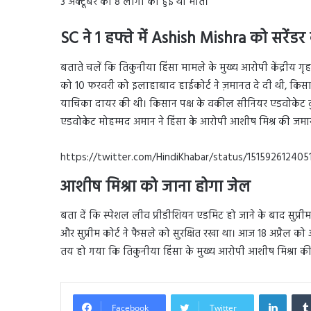
3 अक्टूबर को 8 लोगो की हुई थी मौत।
SC ने 1 हफ्ते में Ashish Mishra
को
सरेंड
बताते चलें कि तिकुनीया हिंसा मामले के मुख्य आरोपी केंद्रीय गृह 
को 10 फरवरी को इलाहाबाद हाईकोर्ट ने ज़मानत दे दी थी, किसान पक
याचिका दायर की थी। किसान पक्ष के वकील सीनियर एडवोकेट दुष
एडवोकेट मोहम्मद अमान ने हिंसा के आरोपी आशीष मिश्र की जमानत
https://twitter.com/HindiKhabar/status/15159261
आशीष मिश्रा को जाना होगा जेल
बता दें कि स्पेशल लीव प्रीडीशियन एडमिट हो जाने के बाद सुप्रीम क
और सुप्रीम कोर्ट ने फैसले को सुरक्षित रखा था। आज 18 अप्रैल क
तय हो गया कि तिकुनीया हिंसा के मुख्य आरोपी आशीष मिश्रा की ज
Linked
Facebook
Twitter