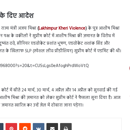
र के दिए आदेश
राज्य मंत्री अजय मिश्रा
(
Lakhimpur Kheri Violence
)
के पुत्र आशीष मिश्रा
्ष के वकीलों ने सुप्रीम कोर्ट में आशीष मिश्रा की ज़मानत के विरोध में
्यंत दवे, सीनियर एडवोकेट प्रशांत भूषण, एडवोकेट शशांक सिंह और
 के खिलाफ SLP (स्पेशल लीव प्रीडीशियन) सुप्रीम कोर्ट में एडमिट की थी।
24051968000?s=20&t=CUSsLgs0eAfoghPrdWoVtQ
ोर्ट में बीते 24 मार्च, 30 मार्च, 4 अप्रैल और 14 अप्रैल को सुनवाई की गई
ो आशीष मिश्रा की ज़मानत को लेकर सुप्रीम कोर्ट ने फैसला सुना दिया है। आज
मानत खारिज कर उन्हें जेल में दोबारा जाना पड़ेगा।
In
Tumblr
Pinterest
Reddit
VKontakte
Share via Email
Print