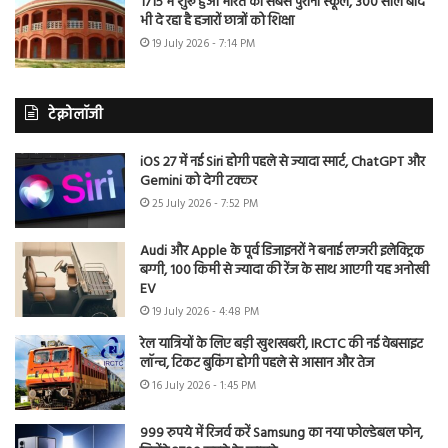
1715 में शुरू हुआ भारत का सबसे पुराना स्कूल, 300 साल बाद
भी दे रहा है हजारों छात्रों को शिक्षा
19 July 2026 - 7:14 PM
टेक्नोलॉजी
iOS 27 में नई Siri होगी पहले से ज्यादा स्मार्ट, ChatGPT और
Gemini को देगी टक्कर
25 July 2026 - 7:52 PM
Audi और Apple के पूर्व डिजाइनरों ने बनाई लग्जरी इलेक्ट्रिक
बग्गी, 100 किमी से ज्यादा की रेंज के साथ आएगी यह अनोखी
EV
19 July 2026 - 4:48 PM
रेल यात्रियों के लिए बड़ी खुशखबरी, IRCTC की नई वेबसाइट
लॉन्च, टिकट बुकिंग होगी पहले से आसान और तेज
16 July 2026 - 1:45 PM
999 रुपये में रिजर्व करें Samsung का नया फोल्डेबल फोन,