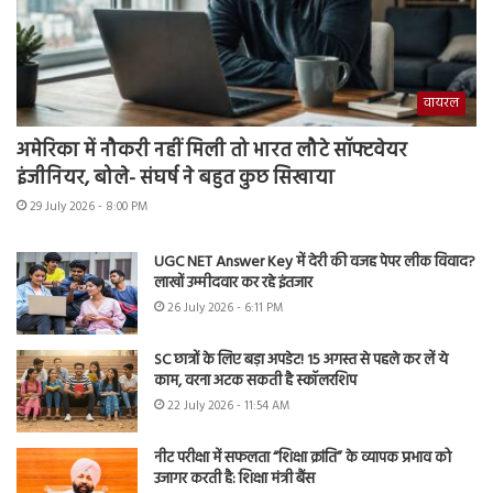
वायरल
अमेरिका में नौकरी नहीं मिली तो भारत लौटे सॉफ्टवेयर
इंजीनियर, बोले- संघर्ष ने बहुत कुछ सिखाया
29 July 2026 - 8:00 PM
UGC NET Answer Key में देरी की वजह पेपर लीक विवाद?
लाखों उम्मीदवार कर रहे इंतजार
26 July 2026 - 6:11 PM
SC छात्रों के लिए बड़ा अपडेट! 15 अगस्त से पहले कर लें ये
काम, वरना अटक सकती है स्कॉलरशिप
22 July 2026 - 11:54 AM
नीट परीक्षा में सफलता “शिक्षा क्रांति” के व्यापक प्रभाव को
उजागर करती है: शिक्षा मंत्री बैंस