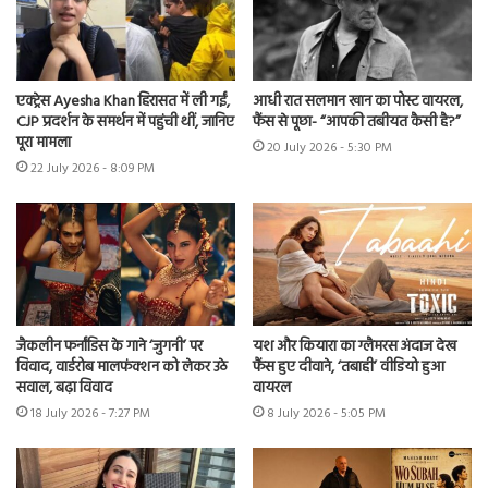
एक्ट्रेस Ayesha Khan हिरासत में ली गईं,
आधी रात सलमान खान का पोस्ट वायरल,
CJP प्रदर्शन के समर्थन में पहुंची थीं, जानिए
फैंस से पूछा- “आपकी तबीयत कैसी है?”
पूरा मामला
20 July 2026 - 5:30 PM
22 July 2026 - 8:09 PM
जैकलीन फर्नांडिस के गाने ‘जुगनी’ पर
यश और कियारा का ग्लैमरस अंदाज देख
विवाद, वार्डरोब मालफंक्शन को लेकर उठे
फैंस हुए दीवाने, ‘तबाही’ वीडियो हुआ
सवाल, बढ़ा विवाद
वायरल
18 July 2026 - 7:27 PM
8 July 2026 - 5:05 PM