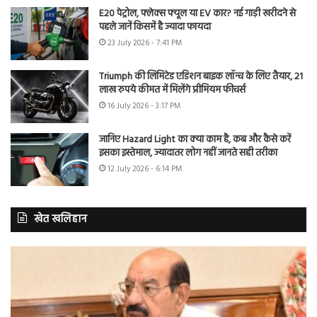
E20 पेट्रोल, फ्लेक्स फ्यूल या EV कार? नई गाड़ी खरीदने से
पहले जानें किसमें है ज्यादा फायदा
23 July 2026 - 7:41 PM
Triumph की लिमिटेड एडिशन बाइक लॉन्च के लिए तैयार, 21
लाख रुपये कीमत में मिलेंगे प्रीमियम फीचर्स
16 July 2026 - 3:17 PM
जानिए Hazard Light का क्या काम है, कब और कैसे करें
इसका इस्तेमाल, ज्यादातर लोग नहीं जानते सही तरीका
12 July 2026 - 6:14 PM
खेत खलिहान