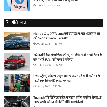
देखना पड़ेगा भारी, तीन दिनों में दूसरा नोटिस
5 July 2026 - 2:25 PM
ऑटो जगत
Honda City और Verna की बढ़ी टेंशन, नए अवतार में आ
रही Skoda Slavia Facelift
30 July 2026 - 7:48 PM
नई मारुति ब्रेजा फेसलिफ्ट लॉन्च, नए फीचर्स और टर्बो इंजन के
साथ आई SUV, जानें क्या है कीमत
26 July 2026 - 3:56 PM
E20 पेट्रोल, फ्लेक्स फ्यूल या EV कार? नई गाड़ी खरीदने से
पहले जानें किसमें है ज्यादा फायदा
23 July 2026 - 7:41 PM
Triumph की लिमिटेड एडिशन बाइक लॉन्च के लिए तैयार, 21
लाख रुपये कीमत में मिलेंगे प्रीमियम फीचर्स