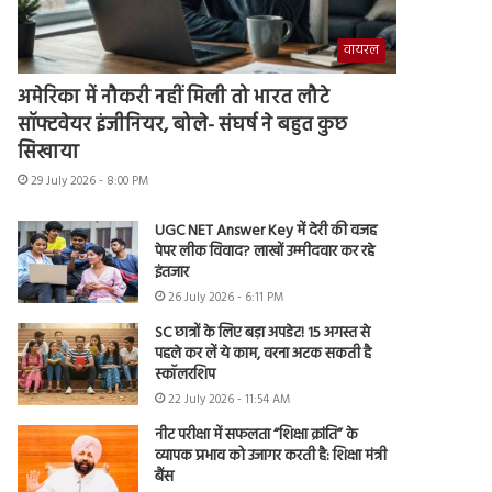
वायरल
अमेरिका में नौकरी नहीं मिली तो भारत लौटे
सॉफ्टवेयर इंजीनियर, बोले- संघर्ष ने बहुत कुछ
सिखाया
29 July 2026 - 8:00 PM
UGC NET Answer Key में देरी की वजह
पेपर लीक विवाद? लाखों उम्मीदवार कर रहे
इंतजार
26 July 2026 - 6:11 PM
SC छात्रों के लिए बड़ा अपडेट! 15 अगस्त से
पहले कर लें ये काम, वरना अटक सकती है
स्कॉलरशिप
22 July 2026 - 11:54 AM
नीट परीक्षा में सफलता “शिक्षा क्रांति” के
व्यापक प्रभाव को उजागर करती है: शिक्षा मंत्री
बैंस