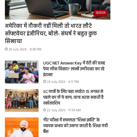
वायरल
अमेरिका में नौकरी नहीं मिली तो भारत लौटे
सॉफ्टवेयर इंजीनियर, बोले- संघर्ष ने बहुत कुछ
सिखाया
29 July 2026 - 8:00 PM
UGC NET Answer Key में देरी की वजह
पेपर लीक विवाद? लाखों उम्मीदवार कर रहे
इंतजार
26 July 2026 - 6:11 PM
SC छात्रों के लिए बड़ा अपडेट! 15 अगस्त से
पहले कर लें ये काम, वरना अटक सकती है
स्कॉलरशिप
22 July 2026 - 11:54 AM
नीट परीक्षा में सफलता “शिक्षा क्रांति” के
व्यापक प्रभाव को उजागर करती है: शिक्षा मंत्री
बैंस