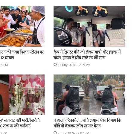
 मटन की जगह चिकन परोसने पर
कैब में सिगरेट पीने को लेकर यात्री और ड्राइवर में
ी, 12 घायल
बहस, ड्राइवर ने बीच रास्ते रद्द की राइड
:16 PM
10 July 2026 - 2:59 PM
न’ सजावट पड़ी भारी, रेलवे ने
न छाता, न रेनकोट… मां ने लगाया ऐसा दिमाग कि
TC तक पर की कार्रवाई
वीडियो देखकर लोग रह गए हैरान
:10 PM
8 July 2026 - 7:07 PM