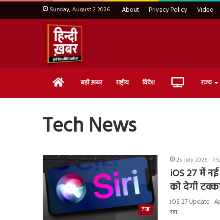
Sunday, August 2 2026
About
Privacy Policy
Video
Home
Live
बड़ी ख़बर
राष्ट्रीय
विदेश
राज्य
TV
Tech News
25 July 2026 - 7:
iOS 27 में नई
को देगी टक्क
iOS 27 Update : App
टेक
रहा…