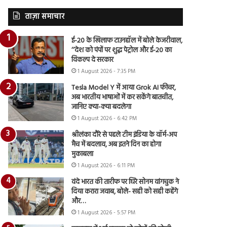
ताज़ा समाचार
ई-20 के खिलाफ टाउनहॉल में बोले केजरीवाल,
‘‘देश को पंपों पर शुद्ध पेट्रोल और ई-20 का
विकल्प दे सरकार
1 August 2026 - 7:35 PM
Tesla Model Y में आया Grok AI फीचर,
अब भारतीय भाषाओं में कर सकेंगे बातचीत,
जानिए क्या-क्या बदलेगा
1 August 2026 - 6:42 PM
श्रीलंका दौरे से पहले टीम इंडिया के वॉर्म-अप
मैच में बदलाव, अब इतने दिन का होगा
मुकाबला
1 August 2026 - 6:11 PM
वंदे भारत की तारीफ पर घिरे सोनम वांगचुक ने
दिया करारा जवाब, बोले- सही को सही कहेंगे
और…
1 August 2026 - 5:57 PM