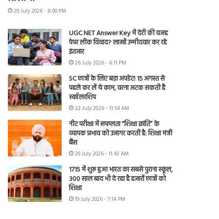
29 July 2026 - 8:00 PM
UGC NET Answer Key में देरी की वजह
पेपर लीक विवाद? लाखों उम्मीदवार कर रहे
इंतजार
26 July 2026 - 6:11 PM
SC छात्रों के लिए बड़ा अपडेट! 15 अगस्त से
पहले कर लें ये काम, वरना अटक सकती है
स्कॉलरशिप
22 July 2026 - 11:54 AM
नीट परीक्षा में सफलता “शिक्षा क्रांति” के
व्यापक प्रभाव को उजागर करती है: शिक्षा मंत्री
बैंस
20 July 2026 - 11:43 AM
1715 में शुरू हुआ भारत का सबसे पुराना स्कूल,
300 साल बाद भी दे रहा है हजारों छात्रों को
शिक्षा
19 July 2026 - 7:14 PM