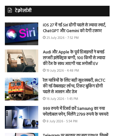
टेक्नोलॉजी
iOS 27 में नई Siri होगी पहले से ज्यादा स्मार्ट,
ChatGPT और Gemini को देगी टक्कर
25 July 2026 - 7:52 PM
Audi और Apple के पूर्व डिजाइनरों ने बनाई
लग्जरी इलेक्ट्रिक बग्गी, 100 किमी से ज्यादा
की रेंज के साथ आएगी यह अनोखी EV
19 July 2026 - 4:48 PM
रेल यात्रियों के लिए बड़ी खुशखबरी, IRCTC
की नई वेबसाइट लॉन्च, टिकट बुकिंग होगी
पहले से आसान और तेज
16 July 2026 - 1:45 PM
999 रुपये में रिजर्व करें Samsung का नया
फोल्डेबल फोन, मिलेंगे 2799 रुपये के फायदे
8 July 2026 - 5:54 PM
Telegram पर सरकार का बड़ा एक्शन, फिल्में