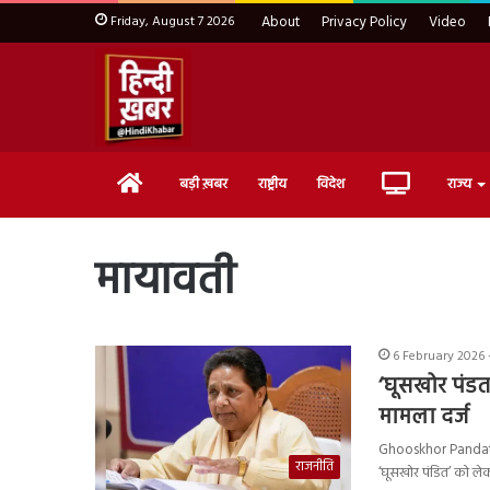
Friday, August 7 2026
About
Privacy Policy
Video
Home
Live
बड़ी ख़बर
राष्ट्रीय
विदेश
राज्य
TV
मायावती
6 February 2026 
‘घूसखोर पंडत
मामला दर्ज
Ghooskhor Pandat 
राजनीति
‘घूसखोर पंडित’ को ले