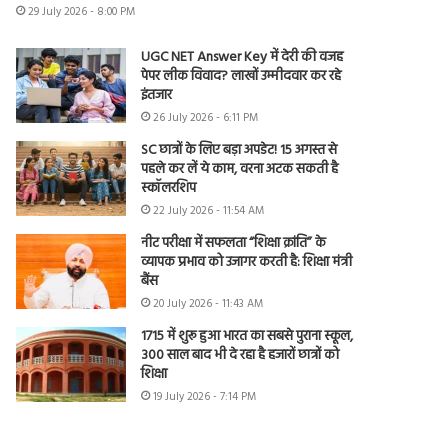
29 July 2026 - 8:00 PM
UGC NET Answer Key में देरी की वजह
पेपर लीक विवाद? लाखों उम्मीदवार कर रहे
इंतजार
26 July 2026 - 6:11 PM
SC छात्रों के लिए बड़ा अपडेट! 15 अगस्त से
पहले कर लें ये काम, वरना अटक सकती है
स्कॉलरशिप
22 July 2026 - 11:54 AM
नीट परीक्षा में सफलता “शिक्षा क्रांति” के
व्यापक प्रभाव को उजागर करती है: शिक्षा मंत्री
बैंस
20 July 2026 - 11:43 AM
1715 में शुरू हुआ भारत का सबसे पुराना स्कूल,
300 साल बाद भी दे रहा है हजारों छात्रों को
शिक्षा
19 July 2026 - 7:14 PM