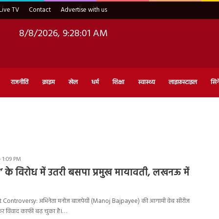
Live TV
Contact
Advertise with us
8/8/2026, 9:28:02 AM
राजनीति
क्राइम
खेल
धर्म
शिक्षा
स्वास्थ्य
लाइफ़स्टाइल
सिन
- 1:09 PM
’ के विरोध में उतरी बसपा प्रमुख मायावती, लखनऊ में
Controversy: अभिनेता मनोज बाजपेयी (Manoj Bajpayee) की आगामी वेब सीरीज
कर विवाद काफी बढ़ चुका है।…