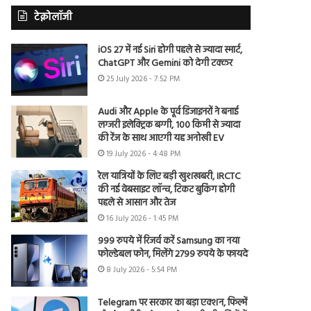
टेक्नोलॉजी
iOS 27 में नई Siri होगी पहले से ज्यादा स्मार्ट,
ChatGPT और Gemini को देगी टक्कर
25 July 2026 - 7:52 PM
Audi और Apple के पूर्व डिजाइनरों ने बनाई
लग्जरी इलेक्ट्रिक बग्गी, 100 किमी से ज्यादा
की रेंज के साथ आएगी यह अनोखी EV
19 July 2026 - 4:48 PM
रेल यात्रियों के लिए बड़ी खुशखबरी, IRCTC
की नई वेबसाइट लॉन्च, टिकट बुकिंग होगी
पहले से आसान और तेज
16 July 2026 - 1:45 PM
999 रुपये में रिजर्व करें Samsung का नया
फोल्डेबल फोन, मिलेंगे 2799 रुपये के फायदे
8 July 2026 - 5:54 PM
Telegram पर सरकार का बड़ा एक्शन, फिल्में