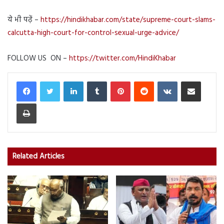
ये भी पढ़ें –
https://hindikhabar.com/state/supreme-court-slams-
calcutta-high-court-for-control-sexual-urge-advice/
FOLLOW US ON –
https://twitter.com/HindiKhabar
LinkedIn
Tumblr
Pinterest
Reddit
VKontakte
Share via Email
Print
Related Articles