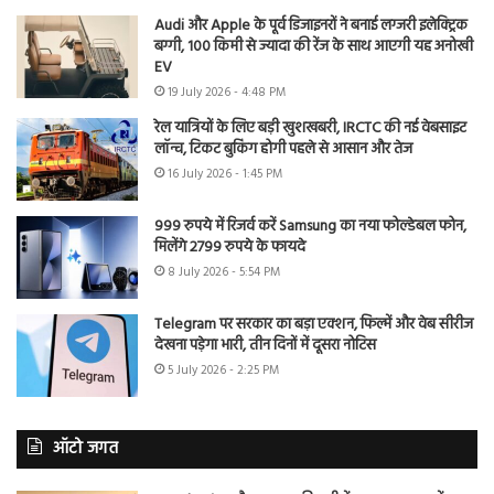
Audi और Apple के पूर्व डिजाइनरों ने बनाई लग्जरी इलेक्ट्रिक
बग्गी, 100 किमी से ज्यादा की रेंज के साथ आएगी यह अनोखी
EV
19 July 2026 - 4:48 PM
रेल यात्रियों के लिए बड़ी खुशखबरी, IRCTC की नई वेबसाइट
लॉन्च, टिकट बुकिंग होगी पहले से आसान और तेज
16 July 2026 - 1:45 PM
999 रुपये में रिजर्व करें Samsung का नया फोल्डेबल फोन,
मिलेंगे 2799 रुपये के फायदे
8 July 2026 - 5:54 PM
Telegram पर सरकार का बड़ा एक्शन, फिल्में और वेब सीरीज
देखना पड़ेगा भारी, तीन दिनों में दूसरा नोटिस
5 July 2026 - 2:25 PM
ऑटो जगत