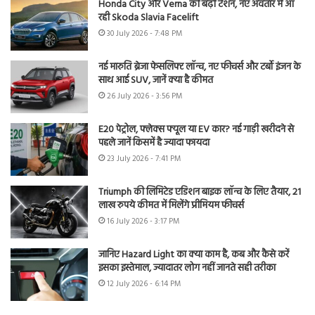
Honda City और Verna की बढ़ी टेंशन, नए अवतार में आ
रही Skoda Slavia Facelift
30 July 2026 - 7:48 PM
नई मारुति ब्रेजा फेसलिफ्ट लॉन्च, नए फीचर्स और टर्बो इंजन के
साथ आई SUV, जानें क्या है कीमत
26 July 2026 - 3:56 PM
E20 पेट्रोल, फ्लेक्स फ्यूल या EV कार? नई गाड़ी खरीदने से
पहले जानें किसमें है ज्यादा फायदा
23 July 2026 - 7:41 PM
Triumph की लिमिटेड एडिशन बाइक लॉन्च के लिए तैयार, 21
लाख रुपये कीमत में मिलेंगे प्रीमियम फीचर्स
16 July 2026 - 3:17 PM
जानिए Hazard Light का क्या काम है, कब और कैसे करें
इसका इस्तेमाल, ज्यादातर लोग नहीं जानते सही तरीका
12 July 2026 - 6:14 PM